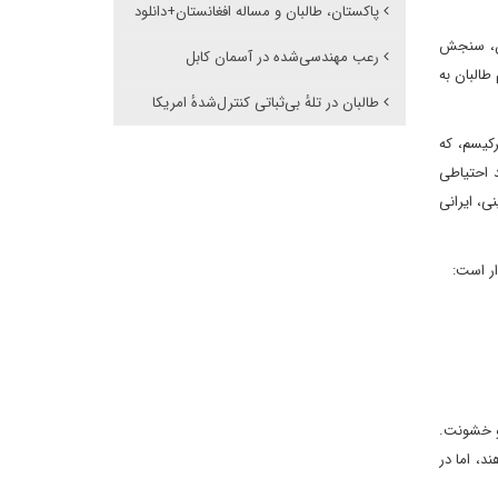
پاکستان، طالبان و مساله افغانستان+دانلود
ان، سنجش
رعب مهندسی‌شده در آسمان کابل
طالبان به
طالبان در تلهٔ بی‌ثباتی کنترل‌شدهٔ امریکا
رکیسم، که
د احتیاطی
ی، ایرانی
ار است:
یق ایدئولوژی و خشونت.
د، اما در