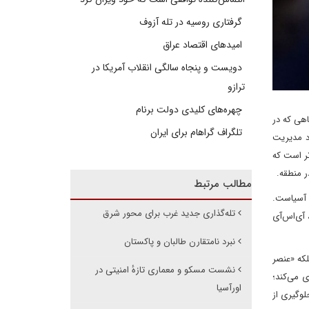
گرفتاری روسیه در تله آزوف
امیدهای اقتصاد عراق
دویست و پنجاه سالگی انقلاب آمریکا در
ترازو
چهره‌های کلیدی دولت برنام
اهی که در
تلگراف گراهام برای ایران
اد مدیریت
تر است که
ر منطقه.
مطالب مرتبط
 آسیاست.
تله‌گذاری جدید غرب برای محور شرق
 آی‌اس‌آی
نبرد نامتقارن طالبان و پاکستان
لکه «عنصر
نشست مسکو و معماری تازهٔ امنیتی در
ی می‌کند؛
اورآسیا
وگیری از