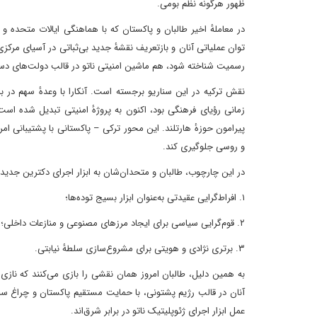
ظهور هرگونه نظم بومی.
در معاملهٔ اخیر طالبان و پاکستان که با هماهنگی ایالات متحد
توان عملیاتی آنان و بازتعریف نقشهٔ جدید بی‌ثباتی در آسیای مرکزی
رسمیت شناخته شود، هم ماشین امنیتی ناتو در قالب دولت‌های دست‌
نقش ترکیه در این سناریو برجسته است. آنکارا با وعدهٔ سهم در با
زمانی رؤیای فرهنگی بود، اکنون به پروژهٔ امنیتی تبدیل شده است:
پیرامون حوزهٔ هارتلند. این محور ترکی – پاکستانی با پشتیبانی امر
و روسی جلوگیری کند.
در این چارچوب، طالبان و متحدان‌شان به ابزار اجرای دکترین جدید ن
۱. افراط‌گرایی عقیدتی به‌عنوان ابزار بسیج توده‌ها؛
۲. قوم‌گرایی سیاسی برای ایجاد مرزهای مصنوعی و منازعات داخلی؛
۳. برتری نژادی و هویتی برای مشروع‌سازی سلطهٔ نیابتی.
آنان در قالب رژیم پشتونی، با حمایت مستقیم پاکستان و چراغ سبز
عمل ابزار اجرای ژئوپلیتیک ناتو در برابر شرق‌اند.