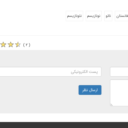
غانستان
ناتو
نونازیسم
نئونازیسم
( ۲ )
ارسال نظر