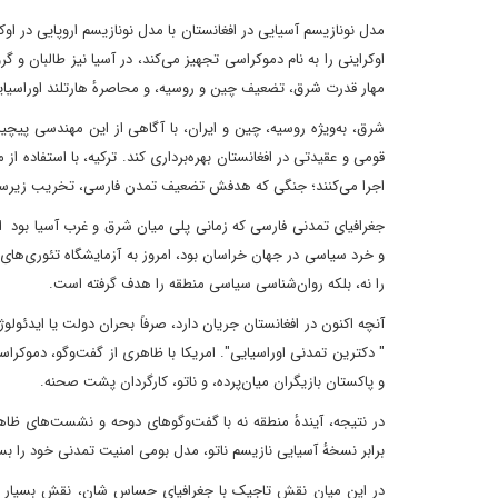
مدل نو‌نازیسم آسیایی در افغانستان با مدل نو‌نازیسم اروپایی در ا
اوکراینی را به نام دموکراسی تجهیز می‌کند، در آسیا نیز طالبان و
مهار قدرت شرق، تضعیف چین و روسیه، و محاصرهٔ هارتلند اوراسیایی
شرق، به‌ویژه روسیه، چین و ایران، با آگاهی از این مهندسی پیچید
قومی و عقیدتی در افغانستان بهره‌برداری کند. ترکیه، با استفاده ا
اجرا می‌کنند؛ جنگی که هدفش تضعیف تمدن فارسی، تخریب زیرساخت‌
جغرافیای تمدنی فارسی که زمانی پلی میان شرق و غرب آسیا بود اک
و خرد سیاسی در جهان خراسان بود، امروز به آزمایشگاه تئوری‌های 
را نه، بلکه روان‌شناسی سیاسی منطقه را هدف گرفته است.
آنچه اکنون در افغانستان جریان دارد، صرفاً بحران دولت یا ایدئول
" دکترین تمدنی اوراسیایی". امریکا با ظاهری از گفت‌وگو، دموکرا
و پاکستان بازیگران میان‌پرده، و ناتو، کارگردان پشت صحنه.
در نتیجه، آیندهٔ منطقه نه با گفت‌وگوهای دوحه و نشست‌های ظاه
برابر نسخهٔ آسیایی نازیسم ناتو، مدل بومی امنیت تمدنی خود را ب
در این میان نقش تاجیک با جغرافیای حساس شان، نقش بسیار ح