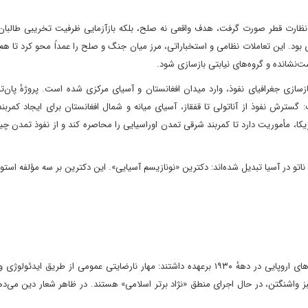
ه و نظارت قطر صورت گرفت، هدف واقعی نه صلح، بلکه بازآزمایی ظرفیت تخریبی طالب
 بود. این تعاملات نظامی و استخباراتی، مرز میان جنگ و صلح را عمداً محو کرد تا هم 
نشانده و گروه‌های نیابتی بازسازی شود.
زسازی جغرافیای نفوذ، وارد میدان افغانستان و آسیای مرکزی شده است. پروژهٔ پان‌ت
 گسترش نفوذ از آناتولی تا قفقاز، آسیای میانه و شمال افغانستان برای ایجاد کمربن
یکا، مأموریت دارد تا کمربند شرقی تمدن اوراسیایی را محاصره کند و از نفوذ تمدن چین
اتو در آسیا تبدیل شده‌اند: دکترین «نو‌نازیسم آسیایی». این دکترین بر سه مؤلفه استو
به همین دلیل، طالبان امروز همان نقشی را بازی می‌کنند که نازی‌های اروپایی در دههٔ ۱۹۳۰ برعهده داشتند: مهار نارضایتی عمومی از طر
 واشنگتن، در حال اجرای منطق «نژاد برتر اسلامی» هستند. در ظاهر شعار دین می‌دهن