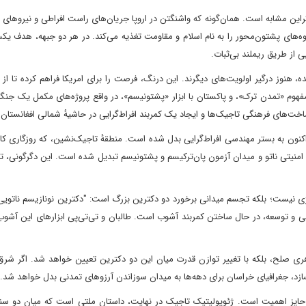
وکراین مشابه است. همان‌گونه که واشنگتن در اروپا جریان‌های راست افراطی و نیروهای 
 گروه‌های پشتون‌محور را به نام اسلام و مقاومت تغذیه می‌کند. در هر دو جبهه، هدف ی
 از طریق ریملند بی‌ثبات.
ه، هنوز درگیر اولویت‌های دیگرند. این درنگ، فرصت را برای امریکا فراهم کرده تا از
ز مفهوم «تمدن ترک»، و پاکستان با ابزار «پشتونیسم»، در واقع پروژه‌های مکمل یک جنگ 
های فرهنگی تاجیک‌ها و ایجاد یک کمربند افراط‌گرایی در حاشیهٔ شمالی افغانستان
نون به بستر مهندسی افراط‌گرایی بدل شده است. منطقهٔ تاجیک‌نشین، که روزگاری کا
امنیتی ناتو و میدان آزمون پان‌ترکیسم و پشتونیسم تبدیل شده است. این دگرگونی، تنه
وژی نیست؛ بلکه تجسم میدانی برخورد دو دکترین بزرگ است: "دکترین نو‌نازیسم ناتویی"
سی و توسعه، در حال ساختن کمربند آشوب است. طالبان و تی‌تی‌پی ابزارهای این آشوب‌ا
ری صلح، بلکه با تغییر توازن قدرت میان این دو دکترین تعیین خواهد شد. اگر شرق 
سازد، جغرافیای خراسان برای دهه‌ها به میدان سوزاندن آرزوهای تمدنی بدل خواهد شد.
ایز اهمیت است. ژئوپولیتیک تاجیک در نهایت، داستان ملتی است که میان دو س