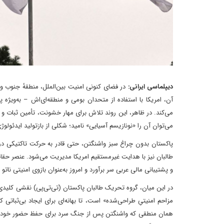
دیپلماسی ایرانی:
در فضای کنونی امنیت بین‌الملل، منطقهٔ جنوب 
آن، امریکا با استفاده از متحدان بومی و منطقه‌ای‌اش – به‌ویژه پ
می‌کند. در ظاهر، این روند تلاش برای مهار خشونت، تأمین ثبات و 
می‌توان آن را «نو‌نازیسم آسیایی» نامید؛ شکلی از بازتولید ایدئول
پاکستان بدون چراغ سبز واشنگتن، حتی قادر به حرکت تاکتیکی در
طالبان نیز با هدایت غیرمستقیم امریکا مدیریت می‌شود. عنصر حقانی
و پشتیبانی مالی عربی سر برآورد و امروز به‌عنوان بازوی امنیتی نات
در این میان، گروه تحریک طالبان پاکستان (تی‌تی‌پی) نقشی کلیدی د
مزاحم امنیتیِ طراحی‌شده» است، تا بهانه‌ای برای ایجاد بی‌ثباتی 
همان منطقی که واشنگتن پس از جنگ سرد برای حفظ حضور خود در 