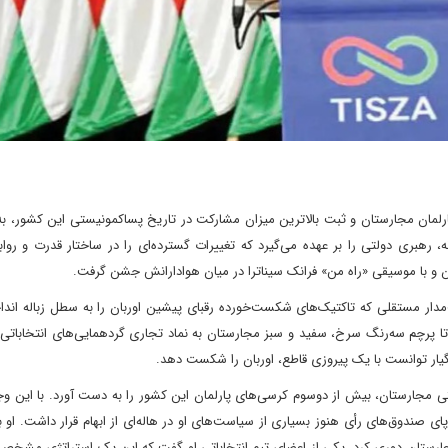
رلمان مجارستان و ثبت بالاترین میزان مشارکت در تاریخ پسا‌کمونیستی این کشور، ب
انه، رهبری دولتی را بر عهده می‌گیرد که تغییرات گسترده‌ای را در ساختار قدرت و رواب
ان و با موسیقی «راه من» فرانک سیناترا در میان هوادارانش جشن گرفت.
دار مستقلی که تاکتیک‌های شکست‌خورده رقبای پیشین اوربان را به سطل زباله اندا
تا پرچم سه‌رنگ سرخ، سفید و سبز مجارستان به نماد تجاری گردهمایی‌های انتخاباتی
گیار توانست با یک پیروزی قاطع، اوربان را شکست دهد.
 مجارستان، بیش از دو‌سوم کرسی‌های پارلمان این کشور را به دست آورد. با این وجو
ای صندوق‌های رأی هنوز بسیاری از سیاست‌های او در هاله‌ای از ابهام قرار داشت. او با 
رستان دوری کرد. یکی از اعضای تیم انتخاباتی او گفت که این یک استراتژی مشخص و