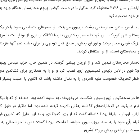
خیلی زود تمرکز خود را روی به چالش کشیدن اوربان در رأی‌گیری پارلمانی سال ۲۰۲۶ معطوف کرد. ماگیار با در دست گرفتن پرچم مجارستان هن
فع خود مصادره کرد.
هی با لباس سنتی مجارستانی پشت تریبون می‌رفت. او سفرهای انتخاباتی خود را در ی
ترانزیت مدل دهه ۲۰۰۰ طی می‌کرد. تابستان گذشته، او از ده‌ها روستا و شهر کوچک عبور کرد تا مسیر پیاده‌روی تقریبا ‌
رگ قومی مجار بودند و اوربان پیش‌تر منابع قابل ‌توجهی را برای جلب نظر آنها هزینه 
 مجارستان است، از او استقبال کردند.
ت‌مدار مجارستان تبدیل شد و از اوربان پیشی گرفت. در همین حال، حزب فیدس بیلبور
سولا فون در لاین رئیس کمیسیون اروپا نصب کرد و او را به همکاری برای کشاندن مج
 خطر تحریک خصومت علیه نامزدی را به دنبال داشته باشد که اکنون با امنیت بسیار 
بارها در متحدکردن اپوزیسیون شکست می‌خوردند، به ستوه آمده بود. منطقه او که با بیک
می‌کرد، در انتخابات‌های گذشته به‌کلی نادیده گرفته شده بود؛ اما ماگیار در طول 
چهار بار از این منطقه بازدید کرد. شنبه، در آخرین گردهمایی انتخاباتی اوربان، لیلیانا بودنا ۱۸ساله گفت که از روی کنجکاوی و به این د
راه رأی خود را به سبد اپوزیسیون خواهد انداخت. بودنا گفت: «من با خوشحالی به م
به سمت بهترشدن پیش برود»./شرق