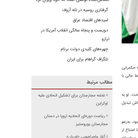
گرفتاری روسیه در تله آزوف
امیدهای اقتصاد عراق
دویست و پنجاه سالگی انقلاب آمریکا در
ترازو
چهره‌های کلیدی دولت برنام
تلگراف گراهام برای ایران
ه حکمرانی
ط مالی با
مطالب مرتبط
خت. او به
نقشه مجارستان برای تشکیل اتحادی علیه
‌اش تبدیل
اوکراین
ریاست دوره‌ای اتحادیه اروپا در دستان
د، به‌رغم
مجارستان یوروستیز
امتناع از
آغاز ماجراجویی «اوربان»
 عامدانه