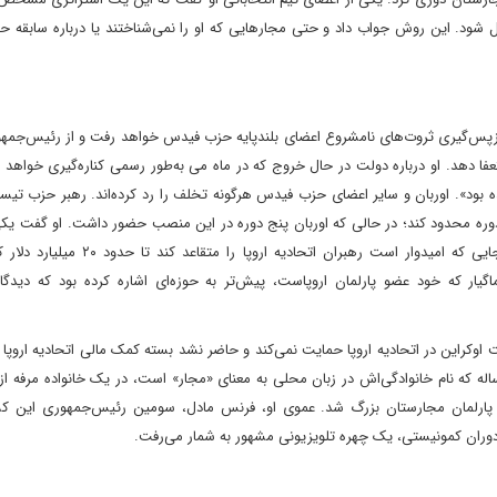
بدیل شود. این روش جواب داد و حتی مجارهایی که او را نمی‌شناختند یا درباره سابقه
بازپس‌گیری ثروت‌های نامشروع اعضای بلندپایه حزب فیدس خواهد رفت و از رئیس‌جمهو
 دهد. او درباره دولت در حال خروج که در ماه می‌ به‌‌طور رسمی کناره‌گیری خواهد 
ود». اوربان و سایر اعضای حزب فیدس هرگونه تخلف را رد کرده‌اند. رهبر حزب تیسا 
دوره محدود کند؛ در حالی که اوربان پنج دوره در این منصب حضور داشت. او گفت یکی
سفرهای او به‌عنوان نخست‌وزیر به مقصد بروکسل خواهد بود؛ جایی که امیدوار است رهبران ا
گیار که خود عضو پارلمان اروپاست، پیش‌تر به حوزه‌ای اشاره کرده بود که دیدگاه
وکراین در اتحادیه اروپا حمایت نمی‌کند و حاضر نشد بسته کمک مالی اتحادیه اروپا ب
 که پیش‌تر توسط اوربان مسدود شده بود، تأیید کند. ماگیار ۴۵ساله که نام خانوادگی‌اش در زبان محلی به معنای «مجار» است، در یک خانواده م
 پارلمان مجارستان بزرگ شد. عموی او، فرنس مادل، سومین رئیس‌جمهوری این کش
دوران کمونیستی، یک چهره تلویزیونی مشهور به شمار می‌رفت.