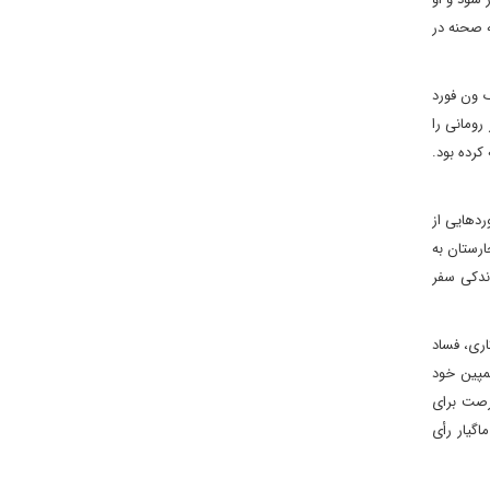
گام ورود به صحنه در
ک ون فورد
320کیلومتری از بوداپست تا مرز رومانی را
کرده بود.
دهایی از
ارستان به
اندکی سفر
اری، فساد
کمپین خود
لیل که آخرین فرصت برای
اگیار رأی