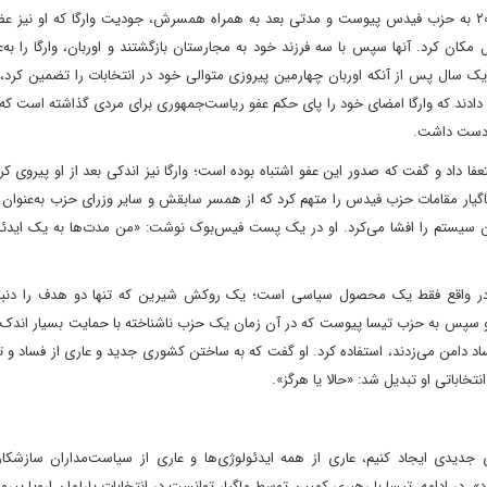
ماگیار مدت کوتاهی پس از فارغ‌التحصیلی از دانشگاه در سال ۲۰۰۴ به حزب فیدس پیوست و مدتی بعد به همراه همسرش، جودیت وارگا که او
مکان کرد. آنها سپس با سه فرزند خود به مجارستان بازگشتند و اوربان، وارگا را به‌ع
گستری جدید مجارستان منصوب کرد. این زوج در سال ۲۰۲۳، یک سال پس از آنکه اوربان چهارمین پیروزی متوالی خود در انتخابات را تضمین 
ادند که وارگا امضای خود را پای حکم عفو ریاست‌جمهوری برای مردی گذاشته است که 
ی دست داشت.
داد و گفت که صدور این عفو اشتباه بوده است؛ وارگا نیز اندکی بعد از او پیروی کرد.
یار مقامات حزب فیدس را متهم کرد که از همسر سابقش و سایر وزرای حزب به‌عنوان س
ه این سیستم را افشا می‌کرد. او در یک پست فیس‌بوک نوشت: «من مدت‌ها به یک ایدئ
ینها در واقع فقط یک محصول سیاسی است؛ یک روکش شیرین که تنها دو هدف را دنبال
و سپس به حزب تیسا پیوست که در آن زمان یک حزب ناشناخته با حمایت بسیار اندک بو
ساد دامن می‌زدند، استفاده کرد. او گفت که به ساختن کشوری جدید و عاری از فساد 
نتخاباتی او تبدیل شد: «حالا یا هرگز».
جدیدی ایجاد کنیم، عاری از همه ایدئولوژی‌ها و عاری از سیاست‌مداران سازشکار
. در ادامه، تیسا با رهبری کمپین توسط ماگیار توانست در انتخابات پارلمان اروپا پیروز