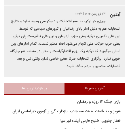
آبتین
۲۳ فروردین ۱۴۰۴ | ۰۰:۳۲
چیزی در ترکیه به اسم انتخابات و دموکراسی وجود ندارد و نتایج
انتخابات هم به دلیل آمار بالای زندانیان و ترورهای سیاسی که توسط
نیروهای تکفیری ترکیه یعنی حزب اردوغان و نیروهای فاشیست پان ترکی
یعنی حزب حرکت ملی انجام می‌شود اصلا معتبر نیست. تمام آمارهای بین
امللی میگویند که ترکیه یک رژیم اقتدارگراست و حتی در منطقه هم جایگاه
خوبی ندارد. برگزاری انتخابات صرفا معنی خاصی ندارد وقتی قبل و بعد
انتخابات، منتخبین مردم حذف شوند.
آخرین خبرها
پر بازدیدترین ها
بازی جنگ ۱۲ روزه و رمضان
هرمز و باب‌المندب؛ هندسه جدید بازدارندگی و آزمون دیپلماسی ایران
قفقاز جنوبی؛ خلیج فارسِ آینده اوراسیا