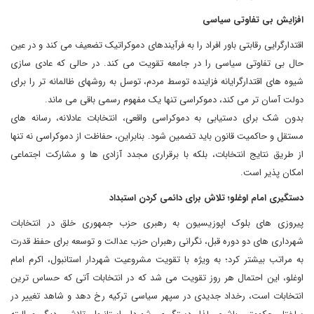
افزایش بی تفاوتی سیاسی
اقتدارگرایی رقابتی باور افراد را به فرآیندهای دموکراتیک تضعیف می کند و در عین
حال بی تفاوتی سیاسی را در جامعه تقویت می کند. در حالی که عادی سازی
شیوه های اقتدارگرایانه فزاینده توسط مردم، توسل به روشهای ظالمانه تر را برای
دولت آسان تر می کند، دموکراسی تنها یک مفهوم رسمی باقی می ماند.
بدون شک برای دستیابی به دموکراسی واقعی، انتخابات عادلانه، رسانه های
مستقل و حاکمیت قانون باید تضمین شود. بنابراین، حفاظت از دموکراسی نه تنها
از طریق نتایج انتخابات، بلکه با برقراری مجدد آزادی ها و مشارکت اجتماعی
امکان پذیر است.
دستگیری امام اوغلو؛ تلاش برای دائمی کردن استبداد
پیروزی های بلوک اپوزیسیون به رهبری حزب جمهوری خلق در انتخابات
شهرداری های دو دوره قبل، نگرانی رهبران حزب عدالت و توسعه برای حفظ قدرت
به مراتب بیشتر کرد؛ به ویژه با تقویت مشروعیت شهردار استانبول، اکرم امام
اوغلو، این احتمال هر روز تقویت می شد که در انتخابات آتی که حساس ترین
انتخابات است، رخداد جدیدی در سپهر سیاسی ترکیه رخ دهد و شاهد تغییر در