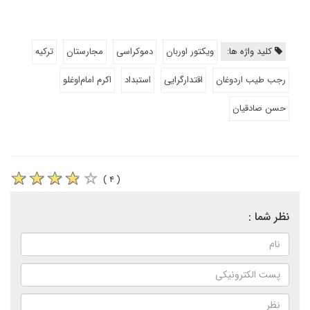
کلید واژه ها:
ویکتور اوربان
دموکراسی
مجارستان
ترکیه
رجب طیب اردوغان
اقتدارگرایی
استبداد
اکرم امام‌اوغلو
حسن صادقیان
( ۴ )
نظر شما :