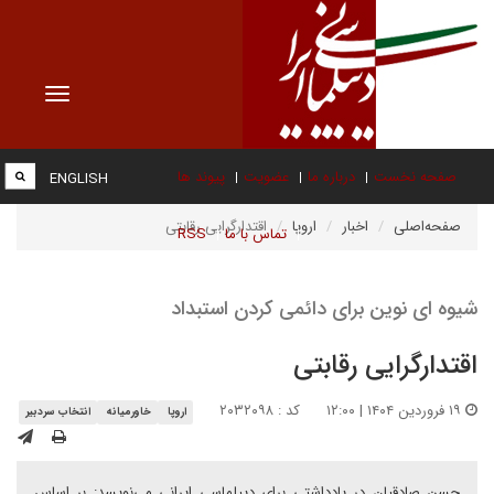
Toggle
vigation
صفحه نخست
درباره ما
عضویت
پیوند ها
ENGLISH
صفحه‌اصلی
اخبار
اروپا
اقتدارگرایی رقابتی
تماس با ما
RSS
شیوه ای نوین برای دائمی کردن استبداد
اقتدارگرایی رقابتی
۱۹ فروردین ۱۴۰۴ | ۱۲:۰۰
کد : ۲۰۳۲۰۹۸
اروپا
خاورمیانه
انتخاب سردبیر
حسن صادقیان در یادداشتی برای دیپلماسی ایرانی می‌نویسد: بر اساس