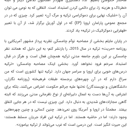
ساختار حکومتی باشیم. لذا، دستگیری شهردار استانبول تلاشی دیگر و البته
خطرناک و هزینه زا، برای دائمی کردن استبداد است. اتفاقی که به نوعی می توان
آن را «شلیک نهایی برای دموکراسی ترکیه و مرگ آن» تعبیر کرد. چیزی که در در
مجمع عمومی پارلمان اروپا (EP) که در اول آوریل برگزار شد، از آن با تعبیر
«قهقرایی دموکراتیک در ترکیه» یاد کردند.
در پایان مایلم بخشی از مصاحبه نوآم چامسکی نظریه پرداز مشهور آمریکایی با
روزنامه «حریت» ترکیه در سال 2015، را بازنشر کنم؛ به این دلیل که همانند نظر
چامسکی بر این باورم جامعه مدنی ترکیه همچنان فعال است و هرگز در قبال
استبداد سرخم فرود نخواهد آورد. بخشی اینک مصاحبه چامسکی: «ترکیه
درس‌‏های خوبی برای اروپا و سراسر جهان دارد. ترکیه تنها کشوری است که من
سراغ دارم که در آن چهره‌های برجسته طبقات فرهیخته (روزنامه نگاران،
دانشگاهیان و نویسندگان) نه‌تنها علیه جرائم حکومت اعتراض می‌کنند، بلکه برای
اعتراض به آن‌ها دست به اعمال دلیرانه‌ای از نوع نافرمانی مدنی می‏‌زنند که البته
گاهی مجازات‌های شدیدی به دنبال دارد. این چیزی نیست که در هر جایی اتفاق
بیفتد. مطمئناً در اروپا و آمریکا روی نمی‌دهد. چنین کسانی و چنین چهره‌هایی
وجود دارند؛ اما در حاشیه هستند. اما در ترکیه این افراد جریان مسلط هستند؛
این حیرت انگیز است. این درسی است که غرب می‌تواند از ترکیه بیاموزد».