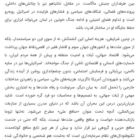
بین طرفداران جنبش ماگا‌ست. در مقابل، نتانیاهو نیز با چالش‌های داخلی،
پرونده‌های قضائی، شکاف‌های سیاسی و فشارهای فزاینده در اسرائیل روبه‌رو
است و تداوم فضای امنیتی و ادامه جنگ خونین در لبنان می‌تواند ابزاری برای
حفظ جایگاه او در ساختار قدرت باشد.
در چنین شرایطی، هزینه اصلی این کشمکش نه از سوی این دو سیاستمدار، بلکه
از سوی ملت‌ها و کشورهای جهان سوم و اقشار فقیر در اقصی‌نقاط جهان پرداخت
می‌شود. اقتصاد جهانی، ثبات و امنیت منطقه و پیش از همه مردم ایران، با
خسارت‌های انسانی و اقتصادی ناشی از جنگ مواجه‌اند. اسرائیلی‌ها نیز در سایه
ناامنی، بی‌ثباتی و فرسایش اجتماعی، بدون چشم‌اندازی روشن از آینده زندگی
می‌کنند و شهروندان آمریکا ناگزیرند هزینه‌های مالی، سیاسی و راهبردی مداخلات
خارجی را تحمل کنند. به بیان دیگر، سرنوشت و رفاه ملت‌ها و به اعتباری بخش
مهمی از ثبات جهانی، به تصمیم‌ها و محاسبات دو فرد گره خورده است. شاید
عریان‌ترین درس این بحران آن باشد که در دنیای مدرن بسیاری از منازعات
بین‌المللی، آنچه تحت عنوان «منافع ملی» مطرح می‌شود، نه‌تنها لزوما
بازتاب‌دهنده خواست و منافع واقعی ملت‌ها نیست، بلکه گاه حتی در خدمت
منافع حزبی و گروهی نیز قرار ندارد و بیش از هر چیز تابع منافع کوتاه‌مدت
تکنوفئودال‌های نظام سرمایه‌داری است که به‌شدت هم شخصی و خانوادگی شده