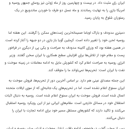
ایران رای مثبت داد. در بیست و چهارمین روز از ماه ژوئن نیز روسای جمهور روسیه و
امریکا بازی را به نهایت رساندند و ماه عسل دو طرف با خوردن ساندویچ در یک
رستوران شلوغ به پایان رسید.
دمیتری مدودف و باراک اوباما صمیمانه‌ترین ژست‌های ممکن را گرفتند. این هفته اما
روسیه لحن خود را تغییر داده است. کرملین گویا باز بازی در دو جبهه را آغاز کرده است.
در همین هفته بود که وزرای کابینه مدودف به صراحت و یکی پی از دیگری در فراخور
پست و مقام خود از تلاش‌ها برای افزایش سطح همکاری با ایران سخن گفتند. وزیر
انرژی روسیه به صراحت اعلام کرد که کشورش مایل به ادامه معاملات در زمینه سوخت و
نفت با ایران است: تحریم‌ها نمی‌تواند ما را متوقف کند.
این جمله مصداق عینی هم دارد. بر اساس آخرین دور از تحریم‌ها، فروش سوخت به
ایران ممنوع اعلام نشده است. اما در تحریم‌های یک جانبه‌ای که از سوی ایالات متحده
اعمال شده است، فروش سوخت به ایران ممنوع اعلام شده است. روسیه به دنبال اثبات
استقلال خود در مسائل خارجی است. مقام‌های ایرانی نیز از این رویکرد روسیه استقبال
می‌کنند و تاکید دارند که کشورهای مستقل مسیر خود برای ادامه تجارت با ایران را
دنبال می‌کنند.
پس از سخن گفتن در خصوص ادامه یافتن تبادل سوخت و انرژی میان روسیه و ایران