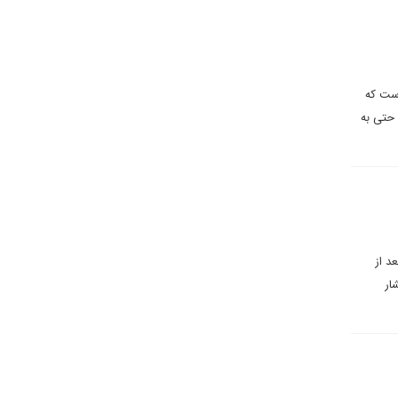
است که
حتی به
د از
ار