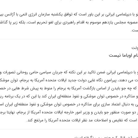
دیپلماسی ایرانی بر این باور است که توافق یکشنبه سازمان انرژی اتمی با آژانس بین
ن مصوبه مجلس یازدهم موسوم به اقدام راهبردی برای لغو تحریم است، بلکه زیر پا گذاش
ست.
ولت
ام اوباما نیست
 دیپلماسی ایرانی ضمن تاکید بر این نکته که جریان سیاسی حامی روحانی تصورات و
ت می دهند، پیرامون نگاه غایی دولت جدید ایالات متحده آمریکا به برجام، توان موشک
ت که چه جو بایدن از اساس بازگشت آمریکا به برجام را منوط به پیش شرط هایی در خ
ذاکره در خصوص توان موشکی و نفوذ منطقه‌ای ایران کند یا این که در یک برنامه ریز
لی به دنبال اعتماد سازی برای مذاکره در خصوص توان موشکی و نفوذ منطقه‌ای ایران ا
دو صورت منظور جو بایدن و وزیر امور خارجه ایالات متحده آمریکا از برجام، نهایتا برجا
 است که نقایص و اصلاحات مد نظر ایالات متحده آمریکا را مرتفع کند.
 را در قبال کره جنوبی پی نگرفته است