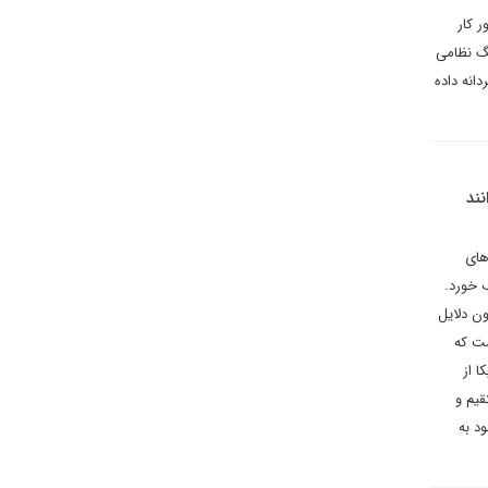
 کار
گ نظامی
انه داده
ند
های
ف خورد.
ون دلایل
ست که
ا از
یم و
د به