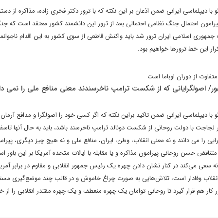
دیپلماسی ایرانی ضمن اذعان بر این نکته که با ترور دکتر فخری زاده، مذاکره از دستور
رامون احتمال جنگ نظامی احتمالی بعد از ترور این دانشمند کشور معتقد است که جن
جمهوری اسلامی ایران ترور شد باید واکنش قاطعی از سوی کشور به این اقدام ناجوانمرد
ار این خط ترورها خواهیم بود.
متفاوت از دوران اوباما است
ور/ اصولگرایانی که از شکست ترامپ ناخرسندند معنی منافع ملی را نمی دان
 دیپلماسی ایرانی ضمن تاکید براین نکته که اگر کسی خود را اصولگرا و مدافع آرمان‌
ر لجاجت با دولت روحانی از شکست دونالد ترامپ ناخرسند باشد، باید به حال آنها تاس
رایی را می دانند و نه معنی انقلاب، وطن، ایران، منافع ملی و نه هیچ چیز دیگری، پیرام
متناقض حسن روحانی پیرامون مذاکره و یا مقابله با ایالات متحده آمریکا بر این باور ا
 سعی می‌کند در کنار نشان دادن چهره یک رئیس جمهور انقلابی و مقاوم در برابر آمریک
نقلاب وفادار است، تلاش‌هایی به صورت چراغ خاموش و در قالب چند موضع‌گیری مستق
 کار هم قرار گیرد تا روحانی توامان یک چهره منعطف و یک چهره مقتدر انقلابی را از خو