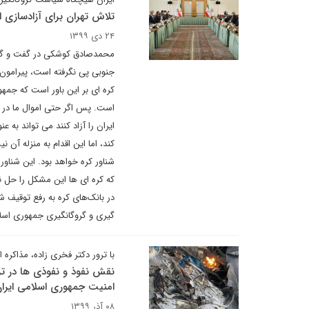
تلاش تهران برای آزادسازی ا
۲۴ دی ۱۳۹۹
محمدصادق کوشکی در گفت و گو با
جنوبی پی نگرفته است، پیرامون 
کره ای بر این باور است که جمهو
است. پس اگر حتی اموال ما در ای
ایران را آزاد کنند می تواند به 
کند، اما این اقدام به منزله آن
شناور کره خواهد بود. این شناو
که کره ای ها این مشکل را حل نک
در بانک‌های کره به رفع توقیف ش
گیری و گروگانگیری جمهوری اسل
با ترور دکتر فخری زاده، مذاکره
نقش نفوذ و نفوذی ها در تر
امنیت جمهوری اسلامی ایران
۰۸ آذر ۱۳۹۹