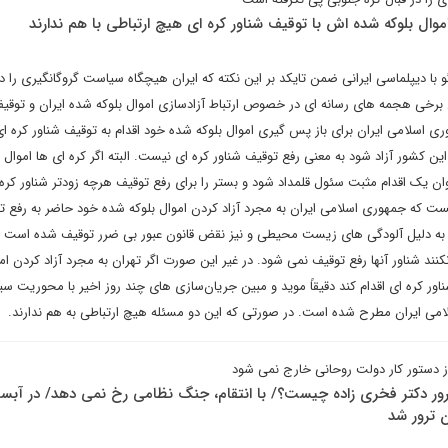
موال بلوکه شده اش با توقیف شناور کره ای هیچ ارتباطی با هم ندارند
 دیپلماسی ایرانی ضمن تایکد بر این نکته که ایران هیچگاه سیاست گروگانگیری را در 
برخی هجمه های رسانه ای در خصوص ارتباط آزادسازی اموال بلوکه شده ایران و توقیف
ری اسلامی ایران برای باز پس گیری اموال بلوکه شده خود اقدام به توقیف شناور کره ای
ن کشور آزاد شود به معنی رفع توقیف شناور کره ای نیست. البته اگر کره ای ها اموال 
عنوان یک اقدام مثبت سئول قلمداد شود و بستر را برای رفع توقیف هرچه زودتر شناور کره‌
 نیست که جمهوری اسلامی ایران به مجرد آزاد کردن اموال بلوکه شده خود حاضر به رفع ت
ر به دلیل آلودگی های زیست محیطی و نیز نقض قانون عبور بی ضرر توقیف شده است و 
نند شناور آنها رفع توقیف نمی شود. در غیر این صورت اگر تهران به مجرد آزاد کردن ام
ناور کره ای اقدام کند دقیقاً موید و مبین جریان‌سازی های چند روز اخیر با محوریت س
امی ایران مطرح شده است. در صورتی که این دو مسئله هیچ ارتباطی به هم ندارند.
 از دستور کار دولت روحانی خارج نمی شود
ور دکتر فخری زاده چیست؟/ با انتقام، جنگ نظامی رخ نمی دهد/ در آبسر
 ترور شد