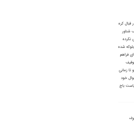
قبال کره
 شناور
 نکرده
بلوکه شده
ای فراهم
وقیف
تا زمانی
وال خود
یاست باج
د،