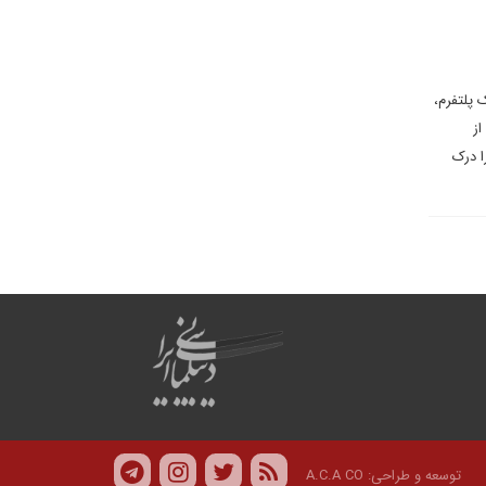
 پلتفرم،
از
ا درک
توسعه و طراحی:
A.C.A CO