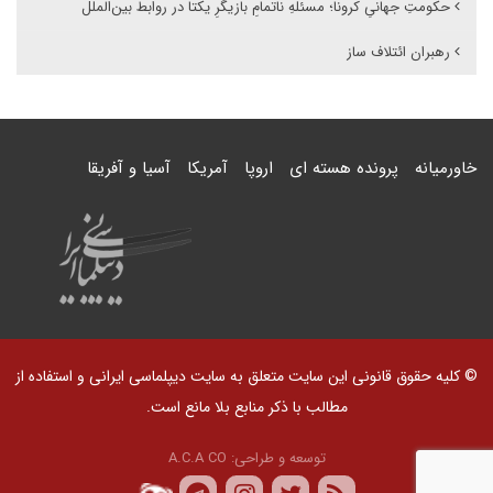
حکومتِ جهانیِ کرونا؛ مسئلهِ ناتمامِ بازیگرِ یکتا در روابط بین‌الملل
رهبران ائتلاف ساز
خاورمیانه
پرونده هسته ای
اروپا
آمریکا
آسیا و آفریقا
© کلیه حقوق قانونی این سایت متعلق به سایت دیپلماسی ایرانی و استفاده از
مطالب با ذکر منابع بلا مانع است.
توسعه و طراحی:
A.C.A CO