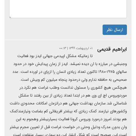
ارسال نظر
ابراهیم قدیمی
۰۱ اردیبهشت ۱۳۹۹ | ۰۰:۱۳
تا زمانیکه مشکل اپیدمی جهانی ایدز بود فعالیت
وجنبشی در مبارزه با ان دیده نمیشد. ایدز از زمان پیدایش خود در حدود
سالهای ۱۹۷۵-۱۹۸۰ تاکنون تعداد زیادی انسان را ازپای در اورده است. عدد
صحیحی به حافظه ندارم ولی درحدود پنجاه میلیون کم وبیش است.
هیچکس هیچ کشوری را مسئول ندانست وطلب غرامت هم نکرد.در
موردویروس اچ ای وی هم در ابتدا تعداد زیادی از بین رفتند تا مشکل
شناسائی شد.سازمان بهداشت جهانی هم درانزمان امکانات محدودی داشت
وکشورهای نیازمند کمک زیادی که بیشتر افریقائی کم بضاعت ونیازمندکمک
هم بودند.امروز درمورد ویروس کرونا فعالیت بسیاربیشتر وهجوم به این
وان بدون مدرک ودلیل وحتی در خواست غرامت قبل از تعیین مجرم بیشتر
است.این صحیح است که شکل انشار این دو بیماری بسیار متفاوت است