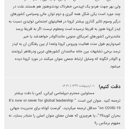
ولی بهر جهت هردو یک اپیدمی خطرناک بودندوهنوز هم هستند.علت در
چند مورد است یکی شکل همه گیری و دوم توان مالی وسیاسی کشورهای
درگیر وسوم تاثیر گذاری بیشتر کرونا در فعالیتهای اجتماعی تولیدی نسبت به
ایدز.کرونا هنوز به افریقا نرسیده است ومعلوم نیست اگر به افریقا برسد
مانندبرخی کشورهای امریکای جنوبی ماننداکوادر خواهدشد یا خیر.
امیدواریم طول مدت فعالیت ویروس کرونا وتعدا از بین رفتگان ان به ایدز
نرسد.برخی تشابهات بین خانه سالمندان کشورهای غربی ودرظاهر ثروتمند
و اکوادر انگونه که وسایل ارتباط جمعی عنوان میکنند در مورد کرونا دیده
میشود.
دقت کنیم!
۰۱ اردیبهشت ۱۳۹۹ | ۰۴:۳۰
مسئولین محترم دیپلماسی ایرانی، کمی با دقت بیشتر
ترجمه کنید. عنوان این است: " It’s now or never for global leadership
on COVID-19" حداقل ترجمه می‎کردید، "فرصتِ کوتاه برای مدیریت جهانی
بحران کوید19"، یا هرچیزی که همان معنای عنوان اصلی را متبادر بسازد، نه
مفهوم برعکس را!