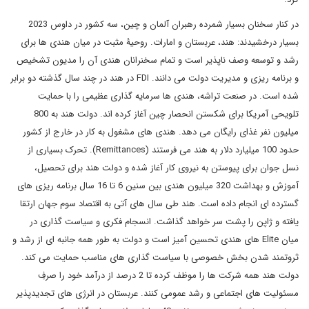
در کنار سخنان بسیار شمرده رهبران آلمان و چین، سه کشور در داوس 2023
بسیار درخشیدند: هند، عربستان و امارات. روحیۀ مثبت در میان هندی ها برای
رشد و توسعه وصف ناپذیر است و تمام سخنرانان هندی آن را مدیون تشخیص
و برنامه ریزی و مدیریت دولت می دانند. FDI در هند در چند سال گذشته دو برابر
شده است. در صنعت تراشه، هندی ها سرمایه گذاری عظیمی را با حمایت
تلویحی آمریکا برای شکستن انحصار چین آغاز کرده اند. دولت هند به 800
میلیون نفر غذای رایگان می دهد. هندی های مشغول به کار در خارج از کشور
حدود 100 میلیارد دلار به هند می فرستند (Remittances). تحرک بسیاری از
نسل جوان برای پیوستن به نیروی کار آغاز شده و دولت هند برای تحصیل،
آموزش و بهداشت 320 میلیون هندی بین سنین 6 تا 16 سال برنامه ریزی های
گسترده ای انجام داده است. هند طی سال های آتی به اقتصاد سوم جهان ارتقا
یافته و ژاپن را پشت سر خواهد گذاشت. انسجام فکری و سیاست گذاری در
میان Elite های هندی تحسین آمیز است و دولت به طور همه جانبه ای از رشد و
ثروتمند شدن بخش خصوصی با سیاست گذاری های مناسب حمایت می کند.
دولت هند همه شرکت ها را موظف کرده تا 2 درصد از درآمد خود را صرفِ
مسئولیت های اجتماعی و رشد عمومی کنند. عربستان در انرژی های تجدیدپذیر