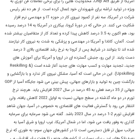
آمریکا از طریق Chip Act، محدودیت هایی را برای برخی تعاملات فن آوری به
ویژه در تولید تراشه برای شهروندان خود اِعمال کرده است. از هر ده نفر رئیس
شرکت در آمریکا، سه نفر از کمبود نیروی کار در حوزه IT و مهندسی نرم افزار
شکایت می کنند. در حالی که در دورۀ کرونا، بیکاری در آمریکا به 14 درصد رسیده
بود، هم اکنون به 3.5 درصد کاهش پیدا کرده و تعداد کار از متقاضیان بیشتر شده
است. آلمان، کانادا و آمریکا در مهندسی و پزشکی به شدت به نیروی کار نیازمند
شده اند تا بتوانند در شرایط پس از کرونا به نرخ رشد اقتصادی بالای 3 درصد
دست یابند. از این رو، جنبش گسترده ای در اروپا و آمریکا برای آموزش های
جدید، تجدید مهارت و کسب مهارت های جدید آغاز شده است (Reskilling &
Upskilling). این در حالی است که آسیا، مشکل نیروی کار ندارد و با بازگشایی و
بازگشت چین به تولید و بازارهای جهانی، پیش بینی می شود جایگاه آسیا از GDP
جهانی از 35 درصد فعلی به 45 درصد در سال 2027 افزایش یابد. هرچند نرخ
تورم در دو ماه گذشته در سطح جهانی نسبت به اوایل 2022 کاهش یافته، ولی
انتظار می رود با گسترش فعالیت های اقتصادی به خصوص در آسیا، جهان شاهدِ
افزایش تورم 2-1 درصد در سال 2023 باشد. گفته می شود سرمایه برای سرمایه
گذاری به وفور یافت می شود، اما در شمال آمریکا، غرب اروپا و شرق آسیا به
مراتب سهل تر قابل دسترسی است تا در کشورهای جهان سوم؛ به طوری که نرخ
بهره بانک‌های غربی برای بسیاری از کشورهای جنوب تا هفت برابر افزایش می