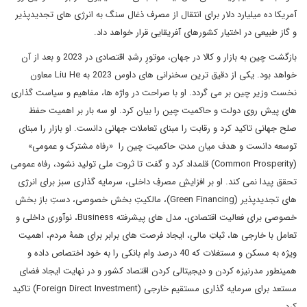
آمریکا ده میلیارد دلار برای انتقال از مصرف ذغال سنگ به انرژی های تجدیدپذیر
و گاز طبیعی در اختیار کشورهای آفریقایی قرار خواهد داد.
بازگشت چین به بازار و کالا در جهان، موتورِ رشدِ اقتصادی در 2023 و بعد از آن
خواهد بود. یکی از دقیق ترین سخنرانی های داوس 2023 به Liu He معاون
نخست وزیر چین بر می گردد. او با صراحت در واژه ها، مفاهیم و سیاست گذاری
های پیش روی دولت و حاکمیت چین را بیان کرد. او سه بار بر اهمیت حفظ
صلح جهانی تاکید کرد و رقابت را مبنای تعاملات جهانی دانست. او بازار را مبنای
توسعه دانست و هدف میان مدتِ حاکمیت چین را «رفاه مشترک و عمومی»
(Common Prosperity) قلمداد کرد و گفت تا ثروت ملی تولید نشود، رفاه عمومی
تحقق پیدا نمی کند. او بر افزایشِ مصرفِ داخلی، سرمایه گذاری سبز برای انرژی
های تجدیدپذیر (Green Financing)، مالکیتِ بخش خصوصی، دستِ باز بخش
خصوصی برای فعالیت اقتصادی، مدل های پیشرفته Business، نوآوری داخلی و
تعامل با خارجی ها، ثباتِ مالی، ایجاد فرصت های برابر برای همۀ مردم، اهمیت
ویژه به مسکن و مستغلات که 40 درصد وام بانکی را به خود اختصاص داده و
همینطور مدرنیزه کردن و دیجیتالی کردن اقتصاد کشور و در نهایت ایجاد فضای
مستعد برای سرمایه گذاری مستقیم خارجی (Foreign Direct Investment) تاکید
کرد.