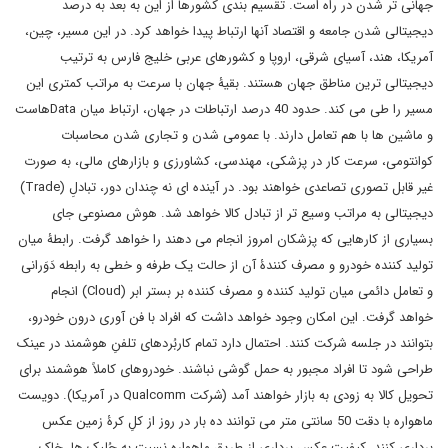
جهانی تر شدن در راه است. تقسیم بندی کشورها از این به بعد به درصد
دیجیتالی شدن جامعه و اقتصاد آنها ارتباط پیدا خواهد کرد. در این مسیر، چین،
آمریکا، هند، آسیای شرقی، اروپا و کشورهای عربی خلیج فارس به ترتیب
دیجیتالی ترین مناطق جهان هستند. بقیۀ جهان با سرعت به مراتب کمتری این
مسیر را طی می کند. حدود 40 درصد ارتباطات در جهان، ارتباط میان Dataهاست
و ماشین ها با هم تعامل دارند. با عمومی شدن و تجاری شدن محاسبات
کوانتومی، سرعت کار در پزشکی، مهندسی، کشاورزی و بازارهای مالی، به صورت
غیر قابل تصوری تصاعدی خواهند بود. در آینده ای نه چندان دور، تبادلِ (Trade)
دیجیتالی به مراتب وسیع تر از تبادل کالا خواهد شد. هوش مصنوعی جای
بسیاری از کارهایی که پزشکان امروز انجام می دهند را خواهد گرفت. رابطۀ میان
تولید کننده خودرو و مصرف کنندۀ آن از حالت یک طرفه و خطی به رابطه دَوَرانی
و تعامل دائمی میان تولید کننده و مصرف کننده بر بستر ابر (Cloud) انجام
خواهد گرفت. این امکان وجود خواهد داشت که افراد با فن آوری درون خودرو،
بتوانند در جلسه شرکت کنند. احتمال دارد تمام کاربُردهای تلفنِ هوشمند در عینک
طراحی شود تا افراد مجبور به حمل گوشی نباشند. خودروهای کاملاً هوشمند برای
تحویل کالا به زودی به بازار خواهند آمد (شرکت Qualcomm در آمریکا). دویست
ماهواره با دقت 50 سانتی متر می توانند ده بار در روز از کلِ کرۀ زمین عکس
برداری کنند. کیفیت عکس برداری از طریق ماهواره نسبت به جُلبک ها، خاک