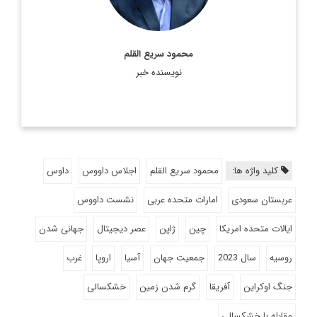
محمود سریع القلم
نویسنده خبر
کلید واژه ها:
محمود سریع القلم
اجلاس داووس
داوس
عربستان سعودی
امارات متحده عربی
نشست داووس
ایالات متحده امریکا
چین
ژاپن
عصر دیجیتال
جهانی شدن
روسیه
سال 2023
جمعیت جهان
آسیا
اروپا
غرب
جنگ اوکراین
آفریقا
گرم شدن زمین
خشکسالی
مقابله با خشکسالی