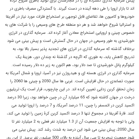
پیش سرمایه گذاری گسترده ای را در مجارستان برای تولید باطری شروع کرده
اند تا بازار اروپا را طی دهه آینده در دست گیرند. با گستردگی مصرف باطری در
خودروها و کامیون ها، تقاضای قابل توجهی بر استخراج فلزات مورد نیاز در آفریقا
و استرالیا شروع خواهد شد و هر دو منطقه طرح های وسیعی را با شرکت های به
خصوص چینی و اروپایی استخراج معادن آغاز کرده اند. سرمایه گذاری در انرژی
خورشیدی به طور وسیعی در جهان در حال گسترش است و پیش بینی می شود
برخلاف گذشته که سرمایه گذاری در انرژی های تجدید پذیر بسیار بالا بود، به
تدریج کاهش یابد، به طوری که اگرچه در گذشتۀ نه چندان دور، هزینۀ یک
کیلوگرم پانل خورشیدی تا صد دلار بود، هم اکنون به زیر ده دلار رسیده است.
سرمایه گذاری در انرژی هسته ای و هیدروژن نیز در آسیا، اروپا و شمال آمریکا به
صورت تصاعدی در حال افزایش است. غربی ها سال 2050 و چینی ها 2060 را
زمانِ تحققِ کربن زدایی تعیین کرده اند. در این چارچوب، قرار است یک تریلیون
درخت در جهان کاشته شود که 65 میلیارد آن در چین خواهد بود، زیرا 30 درصد
اکسید کربن در اتمسفر را چین، 11 درصد آمریکا، و 7 درصد را اروپا تولید می
کنند. قارۀ آفریقا در مجموع تنها 3 درصد اکسید کربن کرۀ زمین را تولید می کند،
ولی با توجه به افزایش جمعیت آن از 1.3 میلیارد نفر فعلی به 2 میلیارد نفر تا
سال 2050، پیش بینی می شود این درصد به شدت رشد کند. پیش بینی می
شود جمعیت نیجریه تا سی سال آینده به بالای 500 میلیون نفر برسد. از این رو،