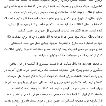
کشاورزی، حیات وحش و وضعیت آب، فقط در دو سال گذشته ده برابر شده و این
سطح از Data، زمینۀ کشف مشکلات زیست محیطی را فراهم کرده است. به
عنوان مثال، از طریقِ این عکس برداری های ماهواره ای، محققان متوجه شده اند
که فقط در سال 2022، به اندازۀ مساحت کشور هلند در کرۀ زمین جنگل زدایی
شده است. حدود 25درصد تبادلاتِ اینترنتی کلِ جهان در اختیار شرکت
Cloudflare است. تنها چینی ها با توجه به 25 ماهواره ای که برای اتصالات 5G
خود در اختیار دارند خارج از اینترنت موجود جهانی عمل می کنند. دیجیتالی
شدن جهان در حدی اهمیت پیدا کرده که بعضی معتقدند اهمیتِ ردیابی اطلاعات
کمتر از تسلیحات در سرنوشتِ جنگ اوکراین نخواهد بود.
در تحقق Digitalization، شرکت ها با شدتِ بیشتری از گذشته در حال تعامل،
یادگیری و انجام پروژه های مشترک هستند. یک وزیر اسبقِ خزانه داری آمریکا در
این رابطه گفت: «اشتباه بزرگی است که دولت آمریکا با فکر امنیت ملی درصدد
کاهش نرخ رشد اقتصادی کشور چین بر آید. همکاری فن آوری با چین به نفع کل
جهان است.» همینطور در داوس مطرح شد که اگر طی چند دهه گذشته به
واسطه کارگر ارزان، کالاها و خدمات چینی به موجب جهانی شدن در اختیار همه
قرار نگرفته بود، مصرف کنندگان در جهان امروز با تورم بسیار بالاتری روبه‌رو بودند.