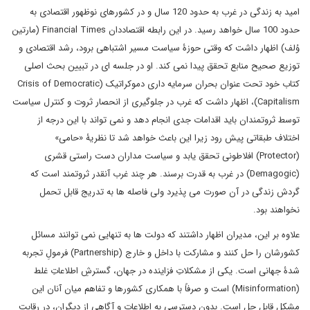
امید به زندگی در غرب به حدود 120 سال و در کشورهای نوظهور اقتصادی به
حدود 100 سال خواهد رسید. در این رابطه اقتصاددان Financial Times (مارتین
وُلف) اظهار داشت که وقتی حوزۀ سیاست مسیر اشتباهی برود، رشد اقتصادی و
توزیع صحیح منابع تحقق پیدا نمی کند. او در جلسه ای در تبیین بحث اصلی
کتاب خود تحت عنوان بحران سرمایه داری دموکراتیک (Crisis of Democratic
Capitalism)، اظهار داشت که غرب در جلوگیری از انحصار ثروت و کنترل سیاست
توسط ثروتمندان باید اقدامات جدی انجام دهد و نمی تواند با این درجه از
اختلاف طبقاتی پیش رود زیرا این باعث خواهد شد تا نظریۀ «حامی»
(Protector) افلاطونی تحقق یابد و سیاست مداران دست راستی قشری
(Demagogic) در غرب به قدرت برسند. هر چند غرب آنقدر ثروتمند است که
گردش زندگی در آن صورت می پذیرد ولی فاصله ها به تدریج قابل تحمل
نخواهند بود.
علاوه بر این، مدیران اظهار داشتند که دولت ها به تنهایی نمی توانند مسائل
کشورشان را حل کنند و مشارکت با داخل و خارج (Partnership) فرمولِ تجربه
شدۀ جهانی است. یکی از مشکلاتِ فزاینده در جهان، گسترشِ اطلاعاتِ غلط
(Misinformation) است و صرفاً با همکاری کشورها و تفاهم میان آنان این
مشکل قابل حل است. بدون دسترسی به اطلاعات و آگاهی از دیگران، در رقابت