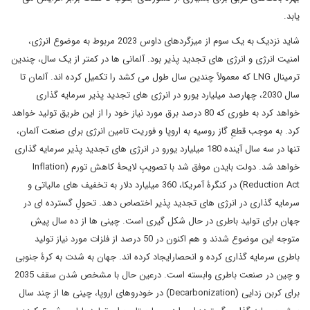
یابد.
شاید نزدیک به یک سوم از میزگردهای داوس 2023 مربوط به موضوع انرژی،
امنیت انرژی و انرژی های تجدید پذیر بود. آلمانی ها در کمتر از یک سال، چندین
ترمینال LNG که معمولاً چندین سال طول می کشد را تکمیل کرده اند. آلمان تا
سال 2030، چهارصد میلیارد یورو در انرژی های تجدید پذیر سرمایه گذاری
خواهد کرد به طوری که 80 درصد برق مورد نیاز خود را از این طریق تولید خواهد
کرد. به موجب قطعِ گاز روسیه به اروپا و فوریت تامین انرژی برای صنعت آلمان،
تنها در سه سال آینده 180 میلیارد یورو در انرژی های تجدید پذیر سرمایه گذاری
خواهد شد. دولت بایدن موفق شد با تصویبِ لایحۀ کاهش تورم (Inflation
Reduction Act) در کنگرۀ آمریکا، 360 میلیارد دلار به تخفیف های مالیاتی و
سرمایه گذاری در انرژی های تجدید پذیر اختصاص دهد. تحولِ گسترده ای در
جهان برای تولید باطری در حال شکل گیری است. چینی ها از ده سال پیش
متوجه این موضوع شدند و هم اکنون در 50 درصد از فلزات مورد نیاز تولید
باطری سرمایه گذاری کرده و انحصارایجاد کرده اند. جهان به شدت به کرۀ جنوبی
و چین در صنعت باطری وابسته است. درعین حال با مشخص شدن سقف 2035
برای کربن زدایی (Decarbonization) در خودروهای اروپا، چینی ها از چند سال