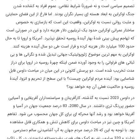
تصمیم سیاسی است و نه ضرورتاً شرایط نظامی. عموم افراد به کشانده شدن
جنگ اوکراین به ابعاد هسته ای بسیار نگران بودند. اما فارغ از این فضای حمایتی
و مثبت روانی نسبت به اوکراین، واقعیت این است که بازسازی به خصوص
ساختار عمرانی اوکراین حدود یک تریلیون دلار هزینه دارد و این در صورتی است
که تهاجم پیش بینی شدۀ بهار آیندۀ روسیه تحقق نپذیرد. آمریکا و اروپا تا به حال
حدود 100 میلیارد دلار هزینه کرده و قرار است طی دو سال آینده هزینه کنند.
اوکراین به مهم ترین موضوع ژئوپولیتیک جهانی تبدیل شده و نگرانی ها و بی
ثباتی های فراوانی را به وجود آورده ضمن اینکه چهرۀ روسیه در اروپا برای دراز
مدت تخریب شده است. دو پرسش کانونی در این میان در مباحث داوس قابل
شناسایی بود: آینده مردم اوکراین چیست؟ با این سطح از تحریم و انزوا، آیندۀ
روسیه و حاکمیت فعلی آن چه خواهد بود؟
در داوس 2023 نسبت به گذشته، کارآفرینان و سیاستمداران آفریقایی و آسیایی
حضور پررنگ تری داشتند. در سال 2080، 83 درصد جمعیت جهان در آسیا و
آفریقا خواهد بود و رشد آنها محرکه ای برای کل جهان محسوب می شود. تفاهم
آمریکا و چین نیز در مباحث داوس برای کاهش تنش و همکاری قابل مشاهده
بود. با توجه به این که 26 درصد مردم جهان به آبِ آشامیدنی سالم دسترسی
ندارند و 320 میلیون نفر به کمک های فوری بشردوستانه نیازمندند، در کل، تاکیدِ