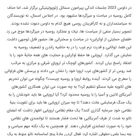
در داوس 2023 جلسات اندکی پیرامون مسائل ژئوپولیتیکی برگزار شد، اما حذف
کامل روسیه در مباحث و میزگردها مشهود بود. در اجلاس امسال، نه نویسندگان
نه سیاستمداران و نه کارآفرینان روسی هیچ کدام به داوس دعوت نشده بودند.
تصویر بسیار منفی از سیاست ها، نیات و عملکرد روسیه در میزگردها موج می زد.
«فضای حمایتی از اوکراین» در مباحث و سخنرانی ها، حضور قابل توجهی داشت.
این فضا، توانایی و قدرت نرم غرب را در به حاشیه راندن و تضعیف روسیه به
نمایش می گذارد. اروپایی ها حفظ اوکراین و حمایت های همه جانبۀ خود را با
اعتقاد راسخ بیان کردند. کشورهای کوچک تر اروپای شرقی و مرکزی به مراتب
ضد روس تر از کشورهای غرب اروپا خود را نشان می دادند و پرسش های فراوانی
را مطرح می کردند: آینده روابط اروپا و روسیه چیست؟ چگونه می توان تحریم
های ثانویه علیه مسکو تنظیم کرد؟ به چه صورت می توان همکاری کشورهای
آمریکای لاتین و آسیا را با روسیه محدود کرد؟ آیا اروپایی ها باید خودشان را به
یک جنگ فرسایشی عادت دهند؟ تا چه میزان اروپایی ها باید برای تقویت بنیۀ
نظامی خود سرمایه گذاری کنند؟ یک مقام نظامی اروپایی اظهار داشت که اعضای
ناتو به شدت از طرف آمریکایی ها تحت فشار هستند تا توانمندی های نظامی
خود را به صورت تصاعدی افزایش دهند. او همچنین به یک نکته مهم سیاسی و
چه بسا علمی-حقوقی اشاره کرد: فعال کردن مادۀ پنج اساسنامه ناتو منوط به یک