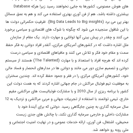
های هوش مصنوعی، کشورها به جایی نخواهند رسید زیرا هرکه Database
بیشتری داشته باشد، هم از فن آوری بهتری استفاده می کند و هم به عمق مسائل
بهتر پی می برد (Big Data Leads to Big insights). ظرفیتِ حکمرانی دولت ها
با این شاقول سنجیده می شود که چگونه با شوک های اقتصادی و سیاسی برخورد
می کنند و چقدر در پیش بینی آنها توانایی و مهارت دارند. یک مقام از سازمان
ملل اشاره داشت که در کشورهای آمریکای مرکزی، آنقدر افراد دولتی به فکر حفظ
سمت و مقام خود فکر و تلاش می کنند و مافیاهای اقتصادی و سیاسی درست
کرده اند که هرچه افراد با استعداد و با مهارت (The Talented) هستند از سیستم
دولتی و تصمیم سازی دور می مانند و دولتی ها در مدارهای انحصار و فساد مالی
خود، کشورهای آمریکای مرکزی را در فقر و جمود حفظ کرده اند. چندین سخنران
به موفقیت تیم فوتبال مراکش در جام جهانی اشاره کردند که به همت دولت این
کشور با برنامه ریزی از سال 2010 و با مشارکت فوتبالیست های مراکشی مقیم
خارج، تیمی توانمند با استفاده از تجربیات جهانی و مربی مراکشی و نزدیک به 12
سال سرمایه گذاری به چنین جایگاهی رسید. دولتی که برای آیندۀ خود با
مشارکتِ داخلی و خارجی سرمایه گذاری نکند، با چالش های جدی زیست
محیطی، اشتغال، فن آوری، ارائه خدمات عمومی و در نهایت امنیت اجتماعی و
ملی روبه رو خواهد شد.