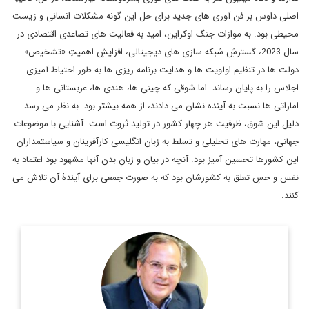
اصلی داوس بر فن آوری های جدید برای حل این گونه مشکلات انسانی و زیست
محیطی بود. به موازات جنگ اوکراین، امید به فعالیت های تصاعدی اقتصادی در
سال 2023، گسترشِ شبکه سازی های دیجیتالی، افزایشِ اهمیتِ «تشخیص»
دولت ها در تنظیم اولویت ها و هدایت برنامه ریزی ها به طور احتیاط آمیزی
اجلاس را به پایان رساند. اما شوقی که چینی ها، هندی ها، عربستانی ها و
اماراتی ها نسبت به آینده نشان می دادند، از همه بیشتر بود. به نظر می رسد
دلیل این شوق، ظرفیت هر چهار کشور در تولید ثروت است. آشنایی با موضوعات
جهانی، مهارت های تحلیلی و تسلط به زبان انگلیسی کارآفرینان و سیاستمداران
این کشورها تحسین آمیز بود. آنچه در بیان و زبانِ بدن آنها مشهود بود اعتماد به
نفس و حسِ تعلق به کشورشان بود که به صورت جمعی برای آیندۀ آن تلاش می
کنند.
عضو هیئت علمی و استاد دانشگاه شهید بهشتی و کارشناس ارشد
روابط بین‌الملل.
اطلاعات بیشتر