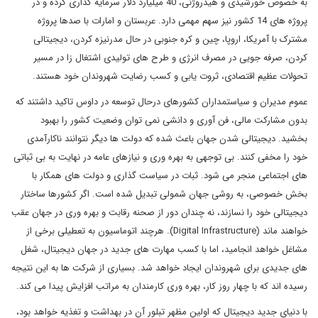
به خصوص خورشیدی و هیدروژنی، 40 میلیارد دلار سرمایه گذاری کرده و در
پروژه های 14 کشور نیز سهم مهمی دارد. عربستان و امارات با صدها پروژه
مشترک با آمریکا، اروپا، چین و کره جنوبی در حال مدرنیزه کردن، دیجیتالی
کردن، صرفه جویی در مصرف انرژی و طرح های تولیدی اشتغال زا در مسیر
تحولات عظیم اقتصادی، ثروت یابی و کسب رضایت شهروندان خود هستند.
عموم مدیران و سیاستمداران کشورهای درحال توسعه در داوس تاکید داشتند که
بدون مشارکت مالی، فن آوری و دانشی نمی توان وضعیت کشور را بهبود
بخشید. دیجیتالی شدن جهان باعث شده که دولت ها دیگر نتوانند ناکارآمدی
خود را مخفی کنند. بی توجهی به بهره وری و نیازهای عامه در نهایت به بی ثباتی
های اجتماعی منجر می شود. ثبات در سیاست گذاری و دولت های همکار با
بخش خصوصی، به روشی جهان شمولی تبدیل شده است. اگر کشورها ساختار
دیجیتالی خود را نسازند، نه چندان دور از صحنه رقابت و بهره وری در جهان عقب
خواهند ماند (Digital Infrastructure). هرچند اتوماسیون به تعطیلی برخی از
مشاغل خواهد انجامید، اما با کسب مهارت های جدید در جهان دیجیتال، شغل
های جدیدی برای شهروندان ایجاد خواهد شد. بسیاری از شرکت ها به این نتیجه
رسیده اند که با چهار روز کار، بهره وری کارمندان به مراتب افزایش پیدا می کند.
با دنیای جدید دیجیتال که اولین مظهر تبلور آن در بهداشت و تغذیه خواهد بود،