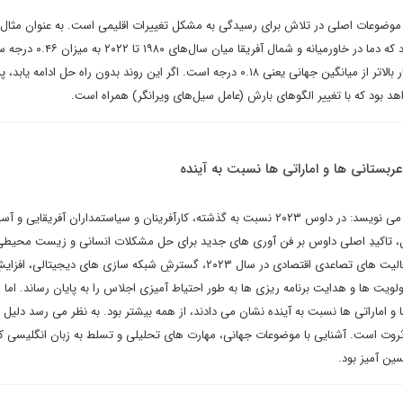
وضوعات اصلی در تلاش برای رسیدگی به مشکل تغییرات اقلیمی است. به عنوان مثال
آژانس بین‌المللی انرژی نشان داد که دما در خاورمیانه و شما
در هر دهه افزایش یافته که بسیار بالاتر از میانگین جهانی یعنی ۰.۱۸ درجه است. اگر این روند بدون راه حل ادامه
د بود که با تغییر الگوهای بارش (عامل سیل‌های ویرانگر) همراه است.
بستانی ها و اماراتی ها نسبت به آینده
محمود سریع القلم در یادداشتی می نویسد: در داوس ۲۰۲۳ نسبت به گذشته، کارآفرینان و سیاستمداران آفریقایی و
، تاکیدِ اصلی داوس بر فن آوری های جدید برای حل مشکلات انسانی و زیست محیطی 
موازات جنگ اوکراین، امید به فعالیت های تصاعدی اقتصادی در سال ۲۰۲۳، گسترشِ شبکه سازی های دیجی
یت ها و هدایت برنامه ریزی ها به طور احتیاط آمیزی اجلاس را به پایان رساند. اما 
و اماراتی ها نسبت به آینده نشان می دادند، از همه بیشتر بود. به نظر می رسد دلیل 
روت است. آشنایی با موضوعات جهانی، مهارت های تحلیلی و تسلط به زبان انگلیسی کا
ین آمیز بود.