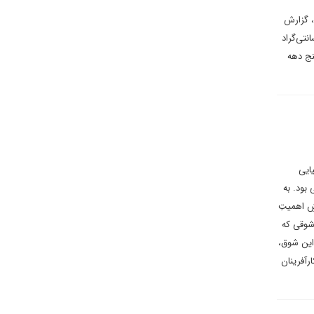
، گزارش
ل آفریقا میان سال‌های ۱۹۸۰ تا ۲۰۲۲ به میزان ۰.۴۶ درجه سانتی‌گراد
 یابد، پنج دهه
 آسیایی
بود. به
تالی، افزایشِ اهمیتِ
شوقی که
این شوق،
رآفرینان