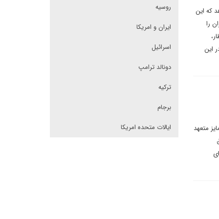
روسیه
د که این
ن را
ایران و امریکا
ر،
اسرائیل
ر این
دونالد ترامپ
ترکیه
برجام
ایالات متحده امریکا
یز متعهد
برای