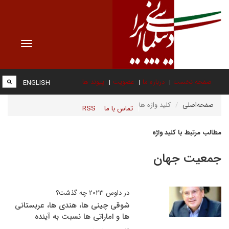
Toggle
vigation
صفحه نخست
درباره ما
عضویت
پیوند ها
ENGLISH
صفحه‌اصلی
کلید واژه ها
تماس با ما
RSS
مطالب مرتبط با کلید واژه
جمعیت جهان
در داوس ۲۰۲۳ چه گذشت؟
شوقی چینی ها، هندی ها، عربستانی
ها و اماراتی ها نسبت به آینده