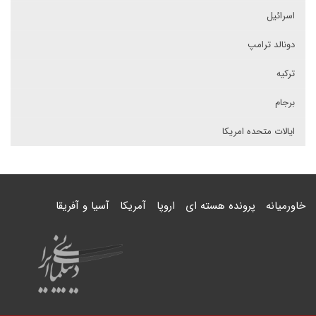
اسرائیل
دونالد ترامپ
ترکیه
برجام
ایالات متحده امریکا
خاورمیانه
پرونده هسته ای
اروپا
آمریکا
آسیا و آفریقا