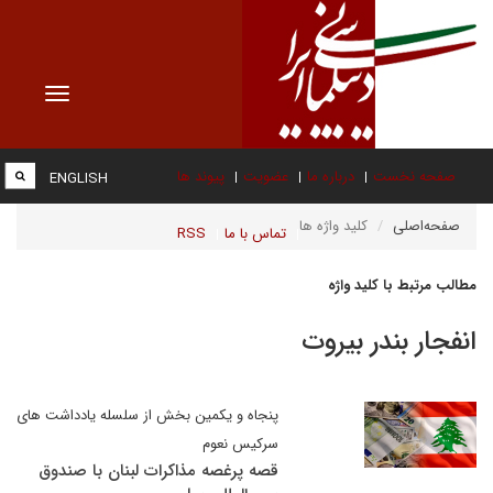
Toggle
vigation
صفحه نخست
درباره ما
عضویت
پیوند ها
ENGLISH
صفحه‌اصلی
کلید واژه ها
تماس با ما
RSS
مطالب مرتبط با کلید واژه
انفجار بندر بیروت
پنجاه و یکمین بخش از سلسله یادداشت های
سرکیس نعوم
قصه پرغصه مذاکرات لبنان با صندوق