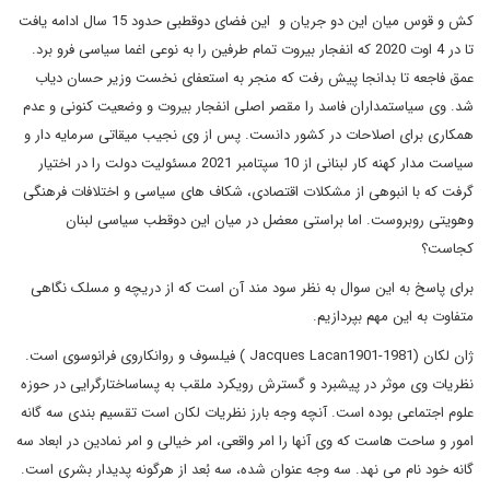
کش و قوس میان این دو جریان و این فضای دوقطبی حدود 15 سال ادامه یافت
تا در 4 اوت 2020 که انفجار بیروت تمام طرفین را به نوعی اغما سیاسی فرو برد.
عمق فاجعه تا بدانجا پیش رفت که منجر به استعفای نخست وزیر حسان دیاب
شد. وی سیاستمداران فاسد را مقصر اصلی انفجار بیروت و وضعیت کنونی و عدم
همکاری برای اصلاحات در کشور دانست. پس از وی نجیب میقاتی سرمایه دار و
سیاست مدار کهنه کار لبنانی از 10 سپتامبر 2021 مسئولیت دولت را در اختیار
گرفت که با انبوهی از مشکلات اقتصادی، شکاف های سیاسی و اختلافات فرهنگی
وهویتی روبروست. اما براستی معضل در میان این دوقطب سیاسی لبنان
کجاست؟
برای پاسخ به این سوال به نظر سود مند آن است که از دریچه و مسلک نگاهی
متفاوت به این مهم بپردازیم.
ژان لکان (Jacques Lacan1901-1981 ) فیلسوف و روانکاروی فرانوسوی است.
نظریات وی موثر در پیشبرد و گسترش رویکرد ملقب به پساساختارگرایی در حوزه
علوم اجتماعی بوده است. آنچه وجه بارز نظریات لکان است تقسیم بندی سه گانه
امور و ساحت هاست که وی آنها را امر واقعی، امر خیالی و امر نمادین در ابعاد سه
گانه خود نام می نهد. سه وجه عنوان شده، سه بُعد از هرگونه پدیدار بشری است.