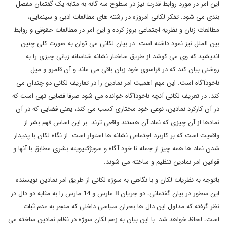
این امر در مورد روابط قدرت نیز در سطوح سه گانه به مثابه یک گفتمان مفصل
بندی می شود. تفکر لکانی امروزه در رشته های مطالعات ادبی و سینمایی،
مطالعات زنان و نظریه اجتماعی بروز کرده و این امر در مطالعات حقوقی و روابط
بین الملل نیز نمود داشته است. در بیان لکانی می توان به صورت کلی چنین
اندیشید که وی می کوشد از طریق ساختار نشانه شناسانه زبانی چیزی را به
روشنی بیان کند که در فراسوی خودِ زبان باقی می ماند و آن قلمرو و میل
ناخودآگاه است. این مهم اهمیت امر نمادین را در تعاریف لکانی دو چندان می
کند. در تعریف لکانی آنچه ناخودآگاه خوانده می شود صرفا فضایی تهی است که
در آن کارکرد نمادین، نوعی خود مختاری کسب می کند، یعنی فضایی که در آن
نمادها از آن چیزی که نماد آن هستند واقعی ترند. بر این اساس فهم بشر از
واقعیت است که بر کاربرد اجتماعی نشانه ها استوار است. از نگاه لکان با پدیدار
شدن نماد ها همه چیز از جمله نا خود آگاه و سوبژکتیویته بشری مطابق با آنها و
قوانین امر نمادین تنظیم و ساخته می شوند.
باتوجه به نظریات لکان و با نگاهی به سوژه لکانی از طریق امر نمادین نویسنده
این سطور در بیان گفتمانی، دو جریان 8 مارس و 14 مارس را به مثابه دو دال در
نظر گرفته که مدلول این دال ها بحران سیاسی داخلی که منجر به عدم ثبات
است، لحاظ خواهد شد. با این بیان به زعم لکان سوژه در نظام نمادین ساخته می