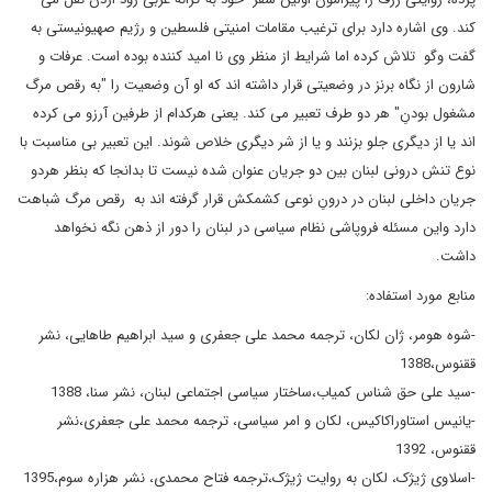
کند. وی اشاره دارد برای ترغیب مقامات امنیتی فلسطین و رژیم صهیونیستی به
گفت وگو تلاش کرده اما شرایط از منظر وی نا امید کننده بوده است. عرفات و
شارون از نگاه برنز در وضعیتی قرار داشته اند که او آن وضعیت را "به رقص مرگ
مشغول بودنِ" هر دو طرف تعبیر می کند. یعنی هرکدام از طرفین آرزو می کرده
اند یا از دیگری جلو بزنند و یا از شر دیگری خلاص شوند. این تعبیر بی مناسبت با
نوع تنش درونی لبنان بین دو جریان عنوان شده نیست تا بدانجا که بنظر هردو
جریان داخلی لبنان در درونِ نوعی کشمکش قرار گرفته اند به رقص مرگ شباهت
دارد واین مسئله فروپاشی نظام سیاسی در لبنان را دور از ذهن نگه نخواهد
داشت.
منابع مورد استفاده:
-شوه هومر، ژان لکان، ترجمه محمد علی جعفری و سید ابراهیم طاهایی، نشر
ققنوس،1388
-سید علی حق شناس کمیاب،ساختار سیاسی اجتماعی لبنان، نشر سنا، 1388
-یانیس استاوراکاکیس، لکان و امر سیاسی، ترجمه محمد علی جعفری،نشر
ققنوس، 1392
-اسلاوی ژیژک، لکان به روایت ژیژک،ترجمه فتاح محمدی، نشر هزاره سوم،1395