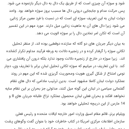
شود و سوژه آن چیزی است که از طریق یک دال به دال دیگر بازنموده می شود.
پس حرکت مدام و جابجایی درونی دال ها مسبب بروز سوژه خواهد بود. واحد
دولت لبنان به این تعریف سوژه ای است که در نسبت با فردِ معین مرکز زدایی
می شود زیرا دال های آن به ماهیت زدایی میل دارند. مورد مهم در این تفسیر
آن است که لکان امر نمادینِ دال را بر سوژه الویت می دهد.
به بیان دیگر جریان های دو گانه که سازنده دوقطبی بوده اند، از منظر تحلیل
لکانی سوژه را گرفتار کرده و در زنجیره دلالت به ورطه فرآیند مداوم تکرار کشانده
اند، زیرا سوژه در خارج از زنجیره دلالت وجود ندارد بلکه درون آن پافشاری می
کند. با این تعاریف در میابیم که سوژه لکانی تحلیل لبنان برابر با تعاریف وی، دچار
نوعی امتناع از شکل گیری هویت ومحوریت گریزی شده که این مهم در روند
عملکرد دولت لبنان کاملا مشهود است. بدین ترتیب مادامی که دال های نظام
گفتمانی سیاسی در لبنان این گونه میل کنند، مدلولی جز بحران بر این نظام سایه
نخواهد افکند و بحران فعلی لبنان محصول عملکرد نزاع طلبانه جریان های 8 و
14 مارس از این دریچه تحلیلی خواهد بود.
ویلیام برنز، قائم مقام اسبق وزارت امور خارجه ایالات متحده و رئیس فعلی
سازمان اطلاعات مرکزی امریکا در کتاب خاطرات خود با عنوان گفت وگوهای پشت
پرده، روایتی ژرف را پیرامون اولین سفر خود به کرانه غربی رود اردن نقل می