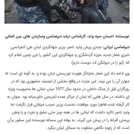
نویسنده: احسان سپه وند، کارشناس ارشد دیپلماسی وسازمان های بین المللی
دیپلماسی ایرانی:
چندی پیش ولید ناصر، وزیر جهانگردی لبنان طی کنفرانسی
خبری شعار جدید حوزه گردشگری و جهانگردی این کشور را این چنین اعلام کرد
که: (تو را در دیوانگی ات دوست دارم).
وی ادامه داد این شعار نمایانگر هویت توریستی لبنان بوده و به گونه ای است که
جهان آن را می بیند. این عبارت در واقع بخشی از تصنیف مشهوری بود که در
روزگاران قبل از جنگ داخلی در حدود سال 1977 میان لبنانی ها محبوبیت ویژه
ای داشته، در سال هایی که لبنان از مراکز عمده تفریحی خاورمیانه بود. عنوان به
کار گرفته شده ظاهرا مورد موافقت نخست وزیر نجیب میقاتی قرار نگرفت اما
ولید ناصر تاکید داشت که لبنانی ها در همه چیز حتی عشق و نفرت و یا وطن
پرستی افراط را در پیش می گیرند. به بهانه این مسئله نویسنده این سطور برآن
است که از زاویه نگاهی متفاوت به مسائل لبنان بنگرد.