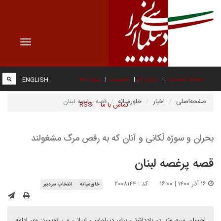
Toggle
vigation
صفحه نخست
درباره ما
عضویت
پیوند ها
ENGLISH
صفحه‌اصلی
اخبار
خاورمیانه
قصه پرغصه لبنان
تماس با ما
RSS
بحران و سوژه لَکانی و آنان که به رقص مرگ مشغولند
قصه پرغصه لبنان
۱۶ آذر ۱۴۰۰ | ۱۶:۰۰
کد : ۲۰۰۸۱۴۴
خاورمیانه
انتخاب سردبیر
احسان سپه وند در یادداشتی برای دیپلماسی ایرانی می نویسد: وی ادامه