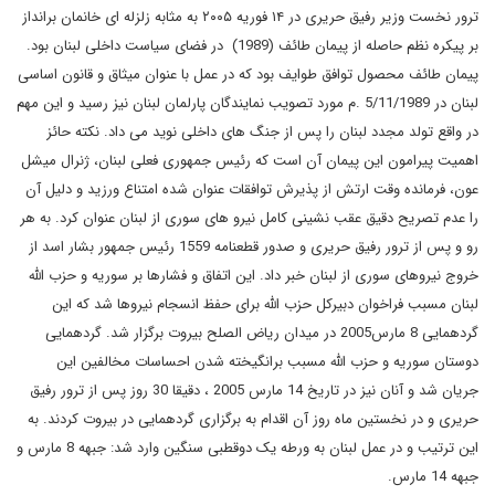
ترور نخست وزیر رفیق حریری در ۱۴ فوریه ۲۰۰۵ به مثابه زلزله ای خانمان برانداز
بر پیکره نظم حاصله از پیمان طائف (1989) در فضای سیاست داخلی لبنان بود.
پیمان طائف محصول توافق طوایف بود که در عمل با عنوان میثاق و قانون اساسی
لبنان در 5/11/1989 .م مورد تصویب نمایندگان پارلمان لبنان نیز رسید و این مهم
در واقع تولد مجدد لبنان را پس از جنگ های داخلی نوید می داد. نکته حائز
اهمیت پیرامون این پیمان آن است که رئیس جمهوری فعلی لبنان، ژنرال میشل
عون، فرمانده وقت ارتش از پذیرش توافقات عنوان شده امتناع ورزید و دلیل آن
را عدم تصریح دقیق عقب نشینی کامل نیرو های سوری از لبنان عنوان کرد. به هر
رو و پس از ترور رفیق حریری و صدور قطعنامه 1559 رئیس جمهور بشار اسد از
خروج نیروهای سوری از لبنان خبر داد. این اتفاق و فشارها بر سوریه و حزب الله
لبنان مسبب فراخوان دبیرکل حزب الله برای حفظ انسجام نیروها شد که این
گردهمایی 8 مارس2005 در میدان ریاض الصلح بیروت برگزار شد. گردهمایی
دوستان سوریه و حزب الله مسبب برانگیخته شدن احساسات مخالفین این
جریان شد و آنان نیز در تاریخ 14 مارس 2005 ، دقیقا 30 روز پس از ترور رفیق
حریری و در نخستین ماه روز آن اقدام به برگزاری گردهمایی در بیروت کردند. به
این ترتیب و در عمل لبنان به ورطه یک دوقطبی سنگین وارد شد: جبهه 8 مارس و
جبهه 14 مارس.