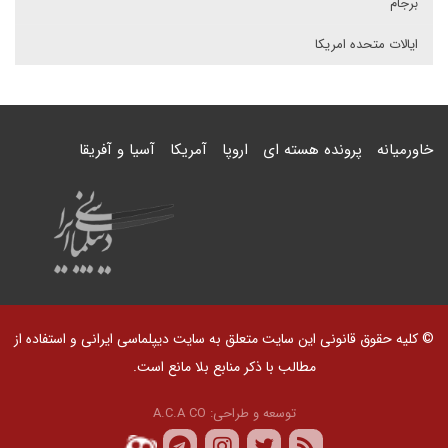
برجام
ایالات متحده امریکا
خاورمیانه
پرونده هسته ای
اروپا
آمریکا
آسیا و آفریقا
© کلیه حقوق قانونی این سایت متعلق به سایت دیپلماسی ایرانی و استفاده از
مطالب با ذکر منابع بلا مانع است.
توسعه و طراحی:
A.C.A CO