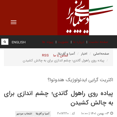
Toggle
vigation
صفحه نخست
درباره ما
عضویت
پیوند ها
ENGLISH
صفحه‌اصلی
اخبار
آسیا و آفریقا
تماس با ما
RSS
پیاده روی راهول گاندی؛ چشم اندازی برای به چالش کشیدن
اکثریت گرایی ایدئولوژیک هندوتوا؟
پیاده روی راهول گاندی؛ چشم اندازی برای
به چالش کشیدن
۰۳ بهمن ۱۴۰۱ | ۱۰:۰۰
کد : ۲۰۱۷۲۲۰
آسیا و آفریقا
انتخاب سردبیر