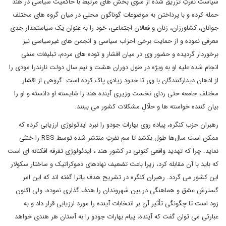
سیاست نفرتِ تزریق شده از سوی بخش های مرتبط با حاکمیت سیاسی در هند
حمله کرده و با پرداختن به موضوعات گوناگون محلی در میان گروه های مختلف
جوانان، کشاورزان، زنان و فعالان اجتماعی، خود را به عنوان یک سیاستمدار جدی
معرفی نموده و از حمایت برخی احزاب سیاسی و انجمن های غیرسیاسی نیز
برخوردار گردیده و حضور وی در میان اقشار و توده های مردم، تبلیغات منفی
انجام شده علیه او به ویژه در طول دوران هشت و نیم سال دولت نارندرا مودی را
از اذهان دیدارکنندگان با وی تا حدود زیادی پاک کرده است. گروهی از اقشار
مختلف جامعه حتی ردای نخست وزیری آینده هند را شایسته او دانسته و او را
بیان کننده خواسته ها و حلّالِ مشکلات کشور می بینند.
رهبران حزب کنگره، پیاده روی بهارات جودو را نبرد ایدئولوژی ارزیابی کرده که
ممکن است سال‌ها طول بکشد تا سمِ نفرتِ منتشر شده توسط RSS را خنثی
نماید. چرا که تهدید واقعی کنونی در کشور هند ، ایدئولوژی تفرقه افکنانه ای است
که باید با آن مقابله کرد، زیرا باعث تضعیف نهادهای دموکراتیک و ساختار سکولار
این کشور می گردد. رهبران کنگره در تشریح هدف یاترا گفته اند که این امر
گسترش عشق و هماهنگی در بین شهروندان را هدف گذاری نموده، ولی اکنون
زود است تا چگونگی تأثیر آن بر انتخابات آینده را مورد ارزیابی قرار داد و به
عبارتی می توان گفت که آینده، پیام بهارات جودو را به آستان هر هندی خواهد