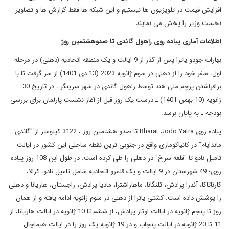
افزایش قیمت در تلویزیون ها نیستیم و این شبکه ها فقط گزارش ها و تصاویر
نخست وزیر را پخش می نمایند.
اطلاعات آماری پیاده روی راهول گاندی تا صدوهشتمین روز:
بهارات جودو یاترا پس از گذر از 9 ایالت و یک منطقه اتحادیه (دهلی) در مرحله
اول، سفر خود را از دهلی در سوم ژانویه 2023 (13 دی 1401) از سر گرفت تا با
برافراشتن پرچم ملی هند توسط راهول گاندی در شهر سرینگر ، در تاریخ 30
ژانویه (10 بهمن 1401) ـ درست یک روز قبل از آغاز نشست پارلمان برای بررسی
بودجه ـ به پایان برسد.
پیاده روی Bharat Jodo Yatra تا صدو هشتمین روز ، 3122 کیلومتر از "گاندی
مانداپام" در کانیاکوماری واقع در جنوبی ترین نقطه ساحلی این کشور در ایالت
تامیل نادو تا "قلعه سرخ" در دهلی را طی کرده است. در طول این 108 روز پیاده
روی؛ 49 شهرستان در 9 ایالت و یک قلمرو اتحادیه شامل تامیل نادو، کرالا،
کارناتاکا، آندرا پرادش، تلنگانا، ماهاراشترا، مادیا پرادش، راجستان، هاریانا و دهلی
را پوشش داده است. کشتی یاترا از دهلی در سوم ژانویه ادامه یافته و از همان
روز تا پنجم ژانویه در ایالت اوتار پرادش، از ششم تا 10 ژانویه در ایالت هاریانا، از
11 تا 20 ژانویه در ایالت پنجاب و در 19 ژانویه یک روز را در ایالت هیماچال