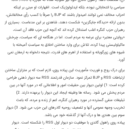
سیاسی یا انتخاباتی نبوده، بلکه ایدئولوژیک است. اظهارات او مبنی بر اینکه
احزاب مخالف نمی توانند امیدوار باشند که BJP را صرفاً با کسب رأی مخالفانش،
بدون ارائه «دیدگاه جایگزین» شکست دهند، شاهدی بر این مدعاست. بسیاری از
رهبران حزب کنگره اغلب استدلال کرده اند که آنچه این حزب فاقد آن است،
«روایتی معتبر» برای عرضه به مردم است. اما در هنگامه ای که سیاست، چرخش
ماکیاولیستی پیدا کرده، تلاش برای وارد ساختن اخلاق به سیاستِ آمیخته با
شیوه های زورگویانه و استفاده از اهرم های قدرت، نتیجه دلخواه به ارمغان نمی
آورد.
برای درک روح و فوریت مأموریت این پیاده روی، لازم است که بر متزلزل ساختن
ارتباطات RSS و BJP تمرکز نمود. سازمان قدرتمند RSS سه دیوار ذهنی طراحی
کرده است: 1) اولین دیوار بین حقیقت امور و اطلاعاتی که در مورد آنها در بین
مردم پخش می شود. رسانه ها وظیفه ایجاد این دیوار را برعهده دارند. 2)
تبلیغات منفی گسترده در مورد رهبران کنگره، اعم از زنده و مرده، که باعث
تخریب وجهه عمومی آنها و تضعیف روحیه کادرهای این حزب می شود. 3) دیوار
سوم بین هندی ها و درک آنها از گذشته خود می باشد.
پیاده روی راهول گاندی با موفقیت دو دیوار اول RSS را شکسته است. دیوار