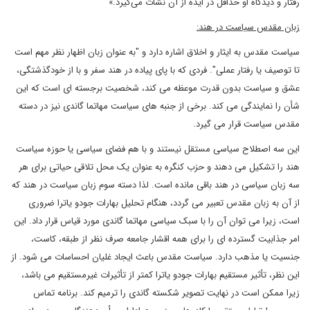
رفتار و دیدگاه او حداقل در ایده از آن نشأت می‌گیرد.»
زبان مقدس سیاست در هند:
سیاست مقدس به ایثار و اخلاق اشاره دارد و "به عنوان زبان اظهار نظر مهم است
تا توصیف یا رفتار عملی". فردی که با پای پیاده در هند سفر و با از خودگذشتگی،
عشق و سیاست بدون قدرت موعظه می کند، شخصیت برجسته ای است که این
شأن را نمایندگی می کند. برخی از جنبه های سیاست مهاتما گاندی نیز در دسته
مقدس سیاست قرار می گیرد.
این سه اصطلاح سیاسی مستقل نیستند و با هم فضای سیاسی یا حوزه سیاست
هند را تشکیل می دهند و حزب کنگره به عنوان یک محل تلاقی حیاتی برای هر
سه زبان سیاسی در هند باقی مانده است. لذا دسته سوم زبان سیاست در هند که
از آن به زبان مقدس تعبیر می گردد، هنگام تحلیل بهارات جودو یاترا ضروری
است، زیرا می توان آن را با سبک سیاسی مهاتما گاندی مورد قیاس قرار داد. این
امر جذابیت گسترده ای را برای همه اقشار جامعه صرف نظر از طبقه، کاست،
جنسیت یا مذهب دارد. سیاست مقدس باعث ایجاد غلیان احساسات می شود. از
این نظر، تأثیر مستقیم بهارات جودو یاترا کمتر از تأثیرات غیرمستقیم می باشد،
زیرا ممکن است در نهایت تصویر شکسته گاندی را ترمیم کند. برنامه تماس