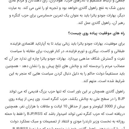
جمعی و ارتباط مستقیم با کادرهای حزب، هواداران، رأی دهندگان و مردم عادی
بدون شک به نفع راهول گاندی خواهد بود و تجربه او را غنی می کند. به عبارت
دیگر، بهارات جودو یاترا باید به عنوان یک تمرین حسابرسی برای حزب کنگره و
رهبر آن، راهول گاندی عمل کند.
راه های موفقیت پیاده روی چیست؟
برای موفقیت، بهارات جودو یاترا باید زبانی بیابد تا به آپارتاید اقتصادی فزاینده
طبقاتی و کاست، بیکاری و تورم فزاینده، در کنار فوریت برای مقابله با سیاست
نفرت و گسترش شکاف مذهبی بپردازد. بهارات جودو یاترا چاره ای ندارد جز آن که
مصائب مردم را برجسته کند و چالش های تلخ پیش رو را نشان دهد - همچنین
باید مستقیماً دولت حاکم را به دلیل دنبال کردن سیاست هایی که منجر به این
شرایط شده است، متهم کند.
راهول گاندی همچنان بر این باور است که تنها حزب بزرگ قدیمی که می تواند
BJP را در سطح ملی به چالش بکشد، حزب کنگره است. وی پس از پیاده روی
بیش از 3000 کیلومتر و عبور از حداقل 10 ایالت و ملاقات با هزاران نفر، همچنین
دریافته است که حزب کنگره نمی تواند امیدوار باشد که BJP/RSS را فقط با حمله
روزانه به نخست وزیر نارندرا مودی و انتقاد از تصمیمات و سبک عملکرد دولت
آن، شکست دهد. راهول گاندی خود نیز متوجه شده که مبارزه با BJP/RSS،