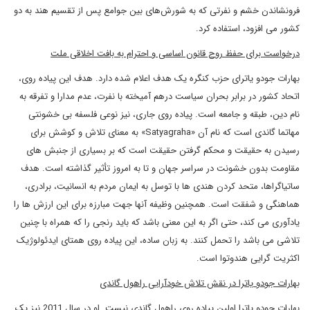
فرونشاندن خشم و نفرتی که به شورش‌های بین جوامع پس از تقسیم هند به دو
کشور می افزود، استفاده کرد.
درخواست برای حفظ روح قانون اساسی و احترام به بافت اخلاقی ملت
بهارات جودو یاترای حزب کنگره یک هدف اعلام شده دارد. هدف این پیاده روی،
اتحاد کشور در برابر بحران سیاست درهم آمیخته با نفرت، عدم مدارا و تفرقه به
نام دین، طبقه و جامعه است. پیاده روی جاری، نیز نوعی فلسفه بی‌ خشونتی
مهاتما گاندی است که نام آن «Satyagraha» به معنای تلاش و کوشش برای
رسیدن به حقیقت و محکم گرفتن حقیقت است که بر بسیاری از جنبش‌ های
مقاومت بدون خشونت در سراسر جهان و تا به امروز تأثیر گذاشته ‌است. هدف
ساتیاگراها، متحد کردن هندی ها با توسل به ایمان مردم به انسانیت، برادری،
هماهنگی و شفقت است. همچنین وظیفه آنها جهت مبارزه برای این ارزش ها را
یادآوری می کند، حتی اگر به این معنی باشد که باید رنجی را که همراه با چنین
تلاشی می باشد را تحمل کنند. به زبان ساده، این پیاده روی همتای ایدئولوژیک
اکثریت گرایی هندوتوا است.
بهارات جودو یاترا در نقش تلاش خودآرایی راهول گاندی
بهارات جودو یاترا اولین پیاده روی راهول گاندی نیست. او در سال 2011 نیز یک