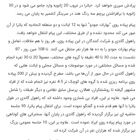
پرادش سپری خواهد کرد. «یاترا در غروب 20 ژانویه وارد جامو می شود و در 30
ژانویه با برافراشتن پرچم سه رنگ هند در سرینگر کشمیر به پایان می رسد.
پیام پیاده روی "بهارات جودو" تنها به 12 ایالت و دو منطقه اتحادیه که یاترا از آن
عبور می کند محدود نشده و از طرق مختلف، این پیام انتقال خواهد یافت.
راهول گاندی و شرکت کنندگان در این پیاده روی، هر روز با هم ملاقات، تعامل و
پیام بهارات جودو را به ده ها هزار نفر منتقل می کنند. تا 108 مین روز ، 87
نشست به مدت 30 تا 40 دقیقه با گروه های مختلف، معمولاً 20 تا 30 نفره انجام
شده و مسائل مختلفی در مورد موضوعات و مسائل محلی و ایالت ‌هایی که
راهول گاندی در حال عبور از آن‌ها می باشد، مطرح گردیده و بیش از 200 پیاده‌
روی برنامه‌ ریزی شده با گروه‌ های کوچک تر 5-4 نفره نیز انجام شده که از افراد
مشهور گرفته تا روشنفکران، فعالان، پرسنل سابق نظامی و دیگر طبقات را شامل
می‌ شود. علاوه بر این، افراد بی شماری وجود داشته اند که راهول گاندی در طول
یاترا با آنها هم قدم شده و گفتگو نموده است. برای انتقال پیام یاترا، 95 جلسه
حاشیه ای نیز برگزار گردیده که راهول گاندی در پایان آنها، سخنرانی های کوتاهی
در مورد پیام پیاده روی ایراد نموده است. علاوه بر این، 10 جلسه عمومی بزرگ
نیز برگزار شده که هزاران نفر در آن شرکت کرده اند.