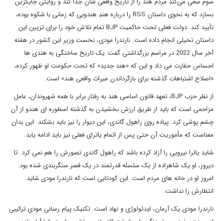
سوم سعی می‌کند مردم هند را از تاریخ واقعی ‌شان جدا کند و روایتی جایگزین
بسازد که به نحوی داستان RSS را درباره هندِ هندویی که زمانی با شکوه بوده،
تأیید کند. دولت فعلی تحت حاکمیت BJP تمام تلاش خود را برای تزیین این
داستان تخیلی انجام داده است. نارندرا مودی، نخست وزیر این کشور در هفته
آخر سال 2022 در مراسم بزرگداشتی گفت: یک تاریخ ساختگی به هندی ها
احساس حقارت می داد و این که «هند جدید» که تحت حکومت او ظهور کرده،
«اصلاح اشتباهات گذشته برای بازگرداندن میراث واقعی هند» است.
از نظر حزب BJP، تعهد قانون اساسی هند به رفتار برابر با همه شهروندان، عامل
مزاحمی است که باید از طریق ارزش بخشیدن به گذشته اسطوره ای هندو از آن
چشم پوشی کرد. پیاده روی راهول گاندی، این دیوار را نیز باید بشکند. این بدان
معناست که مأموریت آن حتی پس از اتمام یاترای فعلی نیز باید ادامه یابد.
شاید یاترا نیرویی را آزاد کرده باشد که راهول گاندی تصورش را هم نمی کرد. تا
دیروز، او یک شاهزاده از یک سلسله قدرتمند در یک قصر سنگربندی شده بود.
امروز او در خانه های مردم است. این کودتایی است که نارندرا مودی شاید
انتظارش را نداشت.
نارندرا مودی یک آرمان، ایدئولوژی و نهاد است. تکنیک پیام‌ رسانی مودی ترکیبی