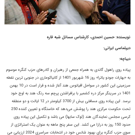
نویسنده: حسین احمدی، کارشناس مسائل شبه قاره
دیپلماسی ایرانی:
دیباچه:
پیاده روی راهول گاندی به همراه جمعی از رهبران و کادرهای حزب کنگره موسوم
به «بهارات جودو یاترا» روز 16 شهریور 1401 از کانیاکوماری در جنوبی ترین نقطه
سرزمینی این کشور در سواحل اقیانوس هند آغاز شده و قرار است در 10 بهمن
1401 در سرینگر مرکز دره کشمیر با برافراشتن پرچم سه رنگ هند به اوج خود
برسد. این پیاده روی مسافتی بیش از 3700 کیلومتر در 12 ایالت و دو منطقه
تحت حکومت مرکزی هند را پوشش می‌دهد که خاستگاه و تعیین کننده 250
کرسی مجلس نمایندگان هند (لوک سابها) می باشد و تکمیل این پیاده روی
حدود 150 روز به درازا می کشد. این سفر پنج ماهه به عنوان یک استراتژی از
سوی حزب کنگره برای بهبود شانس خود در انتخابات سراسری 2024 ارزیابی می