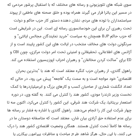
سوی شبکه های تلویزیونی و رسانه های مختلف که با استقبال پرشور مردمی که
در مسیر این یاترا قرار می گیرند همراه بوده و خلق صحنه های عاطفی از پیوند
سیاستمداران با توده های مردم، نشان دهنده دستور کار حزب حاکم و دولت
تحت رهبری آن برای این خودسانسوری رسانه ای است. این در شرایطی است
که حزب حاکم BJP همچنان به سیاست "خرید نمایندگان مجالس ایالتی" و
سرنگونی دولت های مخالف منتخب در ایالت های این کشور پایبند است و از
آژانس های اطلاعاتی، تحقیقاتی و امنیتی تحت امر دولت مرکزی، چون CBI و
ED برای "ساکت کردن مخالفان" و رهبران احزاب اپوزیسیون استفاده می کند.
راهول گاندی، از رهبران حزب کنگره معتقد است که هند با "بدترین بحران
اقتصادی" خود مواجه است و به سمت یک "فاجعه" پیش می رود، در حالی که
تعداد انگشت شماری از صاحبان کسب و کارهای بزرگ و ابرمیلیاردرها با کمک
نخست وزیر نارندرا مودی، کشور هند را کنترل می کنند. به گفته وی، در دوره
استعمار بریتانیا، یک شرکت هند شرقی، این کشور را کنترل می‌کرد، اکنون سه تا
چهار شرکت این کار را انجام می‌دهند. راهول گاندی با اشاره به فشار بر رسانه ها
برای عدم استفاده حق آزادی بیان شان، معتقد است که متاسفانه دوستان ما در
رسانه ها کاملاً تحت کنترل هستند. همگان وضعیت اقتصادی کشور هند را درک
می کنند، با این حال، هرگز شاهد طرح مباحث و مناظرات پیرامون بیکاری یا