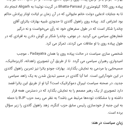
پیاده روی 105 کیلومتری از Bhatta-Parsaul در گریت نوئیدا به Aligarh انجام داد
تا به جنایات ادعایی دولت خانم مایواتی که در آن زمان بر ایالت اوتار پرادش حاکم
بود اعتراض کند. پیاده روی راهول گاندی تا حدودی شبیه بهارات یاترای آقای
چاندرا شکار است که در طول سفرهای خود نه رأی می‌خواست و نه درگیر
شعارهای سیاسی می گردید. در عوض، چاندرا شکار بر گوش دادن به افرادی که در
طول پیاده روی با او ملاقات می کردند، تمرکز می کرد.
شخصی‌ سازی سیاست در حالت پیاده روی یا همان Padayatra ، موجب
امیدواری رهبران سیاسی می گردد تا از طریق آن تصویری زاهدانه، کاریزماتیک،
مسیحایی یا مردمی به نمایش بگذارند. بهارات جودو یاترا نیز تمرین راهول گاندی
در این خودآرایی است. اما آیا گاندی در مسیر تبدیل شدن به یک زاهد سیاسی
جدید، در صحنه سیاست لیبرال دموکراتیک است؟ آیا او از طریق این یاترا قصد
دارد تصویری از یک رهبر مصمم را به نمایش بگذارد که در دسترس همه قرار
داشته و با مشکلات توده‌ها مرتبط می باشد؟ به نظر می رسد حزب BJP با حمله
به این جنبه از خودسازی رئیس سابق حزب کنگره، زهد راهول گاندی را زیر سؤال
برده است.
زبان سیاست در هند: