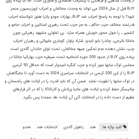
از وحدت مذهبی و فرهنگی با پیشرفت اقتصادی و فناوری است. اما آیا پیاده روی
BJY قبل از سال 2024 می تواند به وحدت مخالفان و احزاب اپوزیسیون منجر
شود؟ با توجه به پاسخ احزاب ضد BJP، بهارات جودو یاترا هنوز نتوانسته احزاب
قدرتمند مخالف حزب حاکم ـ به جز حزب تحت رهبری استالین و احزاب جامو و
کشمیر ـ را حول محور خویش همراه سازد. بی ‌تفاوتی مشهود رهبرانی چون
ماماتا بانرجی، چاندرا بابو نایدو، شاراد پاوار، کوماری مایواتی و رهبران احزاب
چپ، نشان ‌دهنده عدم تمکین جبهه مخالفان، تحت لوای خاندان گاندی است.
پیاده روی BJY از حدود 200 حوزه انتخابیه تحت سیطره حزب بهاراتیا جاناتا در
مجلس لوک سابها عبور کرده و حزب کنگره امیدوار است که حداقل 50 کرسی
BJP را از این 200 کرسی در انتخابات سراسری 2024 به دست آورد تا جایگاهش
در لوک سابها را تقویت نماید. ضمن آن که باید قدرت را در ایالت های راجستان و
چاتیسگر حفظ کرده و ایالت های مادیا پرادش و کارناتاکا را که در اثر فرارهای
عظیم از دست داده را در انتخابات آتی آن ایالت ها، مجددا پس بگیرد.
کلید واژه ها:
هند
راهول گاندی
انتخابات هند
هندو