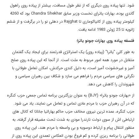
شود. تنها پیاده روی دیگری که از نظر طول مسافت، بیشتر از پیاده روی راهول
گاندی بوده، بهارات یاترای نخست وزیر سابق Chandra Shekhar بود که 4260
کیلومتر پیاده روی از کانیاکوماری تا Rajghat در دهلی نو را در برگرفت و از ششم
ژانویه تا 25 ژوئن 1983 ادامه یافت.
فلسفه پیاده روی بهارات جودو یاترا:
به طور کلی "یاترا" (پیاده روی) یک استراتژی قدرتمند برای ایجاد یک گفتمان
متقابل در مورد همه امور مربوط به ملت است. از آنجا که این پیاده روی صلح
آمیز و غیرخشونت آمیز است، به دلیل کندی حرکتش، امکان تعامل طولانی با
نگرانی های سیاسی مردم را فراهم می سازد و شکاف بین رهبران سیاسی و
شهروندان را کاهش می دهد.
از «بهارات جودو یاترا» (BJY) به عنوان بزرگترین برنامه تماس جمعی حزب کنگره
که در آن رهبران حزب با مردم عادی تماس و تعامل می نمایند، یاد می شود.
حزب کنگره، عمده ترین نیروی مخالف حزب حاکم بهاراتیا جاناتا که کانال های
ارتباطی اش از سوی دولت نارندرا مودی به شدت تحت مضیقه قرار گرفته، به
منظور انتقال پیام و ارتباط دوسویه و بی واسطه با مردم هند، این پیاده روی
طولانی را برنامه ریزی کرده و کم فروغ بودن انعکاس تعمدی این پیاده روی از