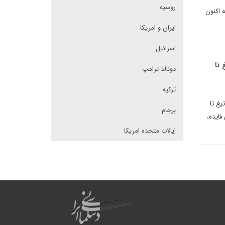
روسیه
 اکنون
ایران و امریکا
اسرائیل
 تا
دونالد ترامپ
ترکیه
یغ تا
برجام
فایده،
ایالات متحده امریکا