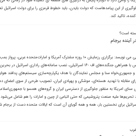
یکا را وامی دارد تا دوباره پایش به درگیری های منطقه ای کشیده شود در زمانی که می
لوگیری از این پیامدهاست که دولت بایدن، باید خطوط قرمزی را برای دولت اسرائیل تع
ده، تاکید کند.
شسته است؟
آینده برجام
عبدالرحمن فتح اللهی در یادداشتی می نویسد: برگزاری رزمایش ۱۰ روزه مشترک آمریکا و امارات‌‌متحده عربی، پ
بی- ۵۲ بر فراز آب‌های خلیج فارس با همراهی جنگنده‌های اف -۱۶ اسرائیلی، نصب سامانه‌های راداری اسرائیل 
و جمهوری‌خواه سنا و مجلس نمایندگان با هدف یکپارچه‌سازی سیستم‌های پدافند هوای
رای مقابله با تهدید هسته‌ای، موشکی و پهپادی ایران، تصویب طرحی از سوی اعضای‌ دم
 سنای امریکا به منظور جلوگیری از دسترسی ایران و گروه‌های همسو با جمهوری‌اسلامی
 تحریم‌ها علیه صنعت پتروشیمی که حتی اتباعی از چین و امارات را هم شامل می‌شود و
سرائیل برای نخستین بار، همه و همه گویای آن است که ایالات متحده دست از برجام 
غرب