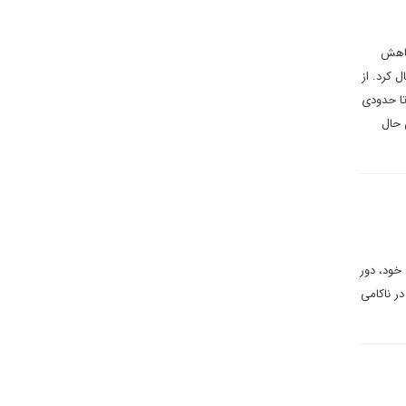
 کاهش
 کرد. از
که آمریکا تا حدودی
 حال
خود، دور
در ناکامی