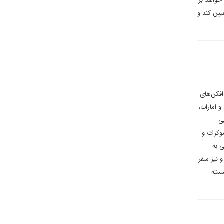
 خواهد بر
یین کند و
رواز بمب‌افکن‌های
در بحرین و امارات،
ی
وکرات و
 به
 نیز سفر
شسته