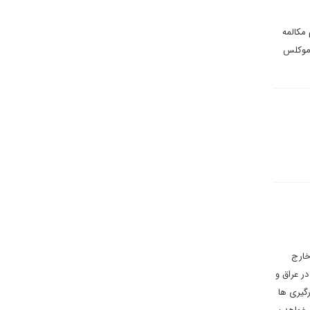
 مکالمه
داموکلس
خارج
ر عراق و
گیری ها