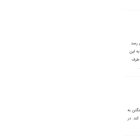
 رسد
به این
 طرف
.
نگتن به
ند. در