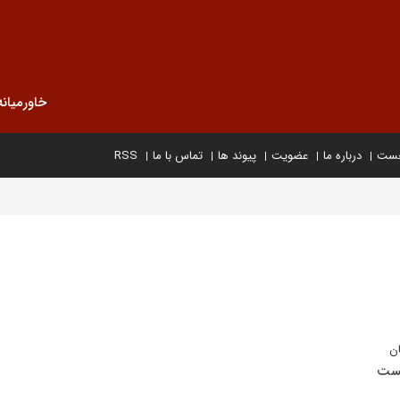
خاورمیانه
خست
درباره ما
عضویت
پیوند ها
تماس با ما
RSS
ان
یست