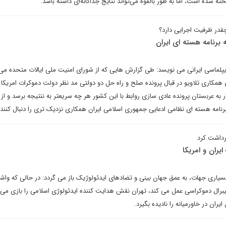
ه شده است، اما به طور بالقوه می‌تواند نتایج جداگانه‌ای داشته باشد.
قدر ظرفیت اجرایی دارد؟
 برنامه هسته ای ایران
یپلماسی ایرانی می نویسد: طی گزارش هایی که از شورای امنیت ملی ایالات متحده می
 همکاری تلاویو در قبال پرونده صلح و راه حل دو دولتی مد نظر دولت دموکرات امریکا 
 به عربستان پرونده عادی سازی روابط با این کشور هر چه سریعتر به ننتیجه برسد و از
برنامه هسته ای نظامی ادعایی جمهوری اسلامی ایران همکاری نزدیک تری را دنبال کنند
رداشت کرد
ایران و امریکا
ز بسیاری جهات، به عمق جهان بینی و تضادهای ایدئولوژیک باز می گردد: در حالی که واش
یبرال دموکراسی عمل می کند، تهران نقش هدایت کننده ایدئولوژی اسلامی را بازی می ک
ایران در خاورمیانه را نادیده بگیرد.