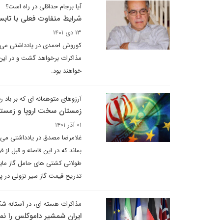
آیا برجام حداقلی در راه است؟
شرایط متفاوت فعلی با تابس
۱۳ دی ۱۴۰۱
کوروش احمدی در یادداشتی می نو
مذاکرات برخواهد گشت و در این 
خواهند بود.
آرزوهای متوهمانه ای که بر باد 
زمستان سخت اروپا و زمستا
۰۱ آذر ۱۴۰۱
غلامرضا مصدق در یادداشتی می نو
بماند که در این فاصله و قبل از 
طولانی کشتی های حامل گاز مایع 
تدریج قیمت گاز سیر نزولی در 
مذاکرات هسته ای، در آستانه 
ایران شمشیر داموکلس را نم