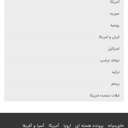
آمریکا
سوریه
روسیه
ایران و امریکا
اسرائیل
دونالد ترامپ
ترکیه
برجام
ایالات متحده امریکا
خاورمیانه
پرونده هسته ای
اروپا
آمریکا
آسیا و آفریقا