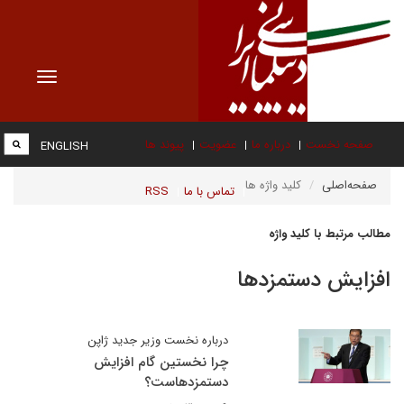
Toggle
vigation
صفحه نخست
درباره ما
عضویت
پیوند ها
ENGLISH
صفحه‌اصلی
کلید واژه ها
تماس با ما
RSS
مطالب مرتبط با کلید واژه
افزایش دستمزدها
درباره نخست وزیر جدید ژاپن
چرا نخستین گام افزایش
دستمزدهاست؟