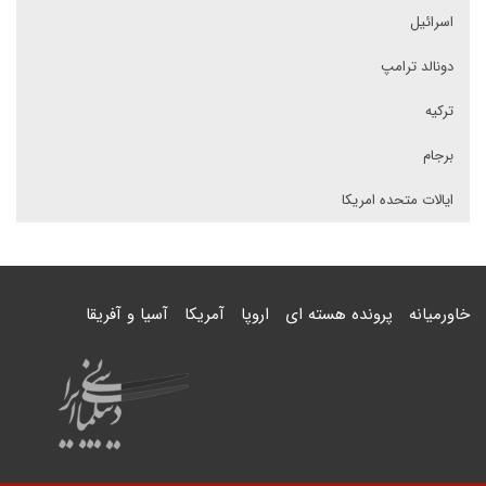
اسرائیل
دونالد ترامپ
ترکیه
برجام
ایالات متحده امریکا
خاورمیانه
پرونده هسته ای
اروپا
آمریکا
آسیا و آفریقا