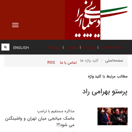
Toggle
vigation
صفحه نخست
درباره ما
عضویت
پیوند ها
ENGLISH
صفحه‌اصلی
کلید واژه ها
تماس با ما
RSS
مطالب مرتبط با کلید واژه
پرستو بهرامی راد
مذاکره مستقیم با ترامپ
ماسک میانجی میان تهران و واشینگتن
می شود؟!