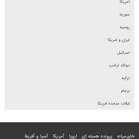
آمریکا
سوریه
روسیه
ایران و امریکا
اسرائیل
دونالد ترامپ
ترکیه
برجام
ایالات متحده امریکا
خاورمیانه
پرونده هسته ای
اروپا
آمریکا
آسیا و آفریقا