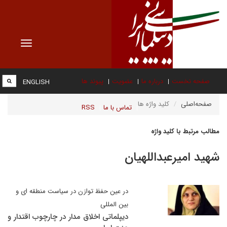
Toggle
vigation
صفحه نخست
درباره ما
عضویت
پیوند ها
ENGLISH
صفحه‌اصلی
کلید واژه ها
تماس با ما
RSS
مطالب مرتبط با کلید واژه
شهید امیرعبداللهیان
در عین حفظ توازن در سیاست منطقه ای و
بین المللی
دیپلماتی اخلاق مدار در چارچوب اقتدار و