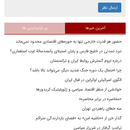
ارسال نظر
آخرین خبرها
پر بازدیدترین ها
حضور هر قدرت خارجی تنها به حوزه‌های اقتصادی محدود نمی‌ماند
نبرد تمدنی در خلیج فارس و پایان استیلای پانصدسالۀ غرب استعماری؟
درباره لزوم گسترش روابط ایران و ترکمنستان
چرا احتمال یک دوره جنگ شدید دیگر، می‌تواند بالا باشد؟
الگوی اسرائیلی اوکراین در قبال ایران
خوانشی از منظر اقتصاد سیاسی و ژئوپلیتیک کریدورها
«محاصره در برابر محاصره»
سه خطای راهبردی تهران
گذار خزر از «حاشیه امن» به «فضای بازدارندگی متراکم
ترامپ گرفتار در شن‌زار سیاسی