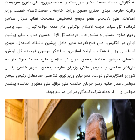
به گزارش ایسنا، محمد مخبر سرپرست ریاست‌جمهوری، علی باقری سرپرست
وزارت خارجه، مهدی صفری معاون وزارت خارجه ، حجت‌الاسلام خطیب وزیر
اطلاعات، علی لاریجانی عضو مجمع تشخیص مصلحت نظام، سردار سلامی
فرمانده کل سپاه، حجت الاسلام ابوترابی امام جمعه موقت تهران، سید یحیی
رحیم صفوی دستیار و مشاور عالی فرمانده کل قوا ، حسین عادلی، سفیر پیشین
ایران در انگلیس، علی فتح‌الله‌زاده مدیر عامل پیشین باشگاه استقلال، مهدی
اسماعیلی وزیر فرهنگ و ارشاد اسلامی، سرلشکر موسوی فرمانده کل ارتش،
غلامعلی خوشرو نماینده پیشین ایران در سازمان ملل، محمد جواد ظریف،
علی‌اکبر صالحی و منوچهر متکی وزیران خارجه پیشین، سپهر خلجی رئیس
شورای اطلاع‌رسانی دولت، محرابیان وزیر نیرو، غلامعلی حدادعادل رئیس پیشن
مجلس، عمار حکیم رهبر جریان حکمت ملی عراق، علی مطهری نماینده پیشین
مجلس و ... از جمله شرکت‌کنندگان در این مراسم بودند.