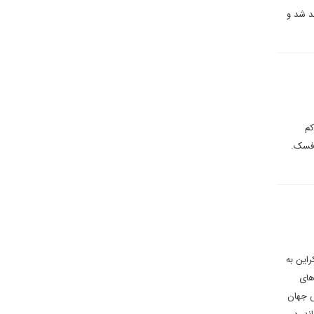
د شد و
کم
وفسک.
راین به
های
ش جهان