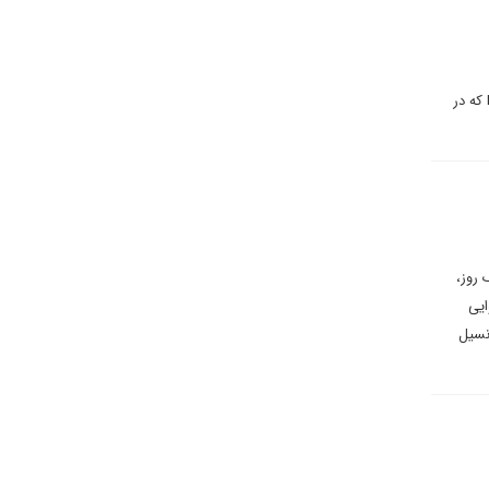
اباصلت کبیری در یادداشتی برای دیپلماسی ایرانی می‌نویسد: نقش پهپادهای دوربین دار و انتحاری ترکیه موسوم به FPV که در
ستراتژیک در یک روز،
ایی
انسیل