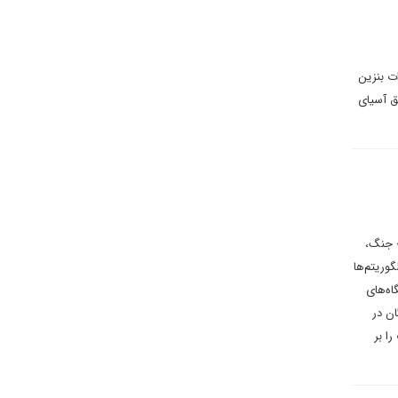
ت بنزین
ق آسیای
» جنگ،
وریتم‌ها
اه‌های
ن در
ا بر