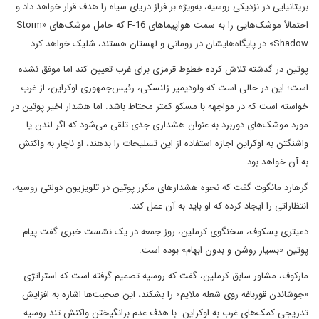
بریتانیایی در نزدیکی روسیه، به‌ویژه بر فراز دریای سیاه را هدف قرار خواهد داد و
احتمالاً موشک‌هایی را به سمت هواپیماهای F-16 که حامل موشک‌های «Storm
Shadow» در پایگاه‌هایشان در رومانی و لهستان هستند، شلیک خواهد کرد.
پوتین در گذشته تلاش کرده خطوط قرمزی برای غرب تعیین کند اما موفق نشده
است؛ این در حالی است که ولودیمیر زلنسکی، رئیس‌جمهوری اوکراین، از غرب
خواسته است که در مواجهه با مسکو کمتر محتاط باشد. اما هشدار اخیر پوتین در
مورد موشک‌های دوربرد به عنوان هشداری جدی تلقی می‌شود که اگر لندن یا
واشنگتن به اوکراین اجازه استفاده از این تسلیحات را بدهند، او ناچار به واکنش
به آن خواهد بود.
گرهارد مانگوت گفت که نحوه هشدارهای مکرر پوتین در تلویزیون دولتی روسیه،
انتظاراتی را ایجاد کرده که او باید به آن عمل کند.
دمیتری پسکوف، سخنگوی کرملین، روز جمعه در یک نشست خبری گفت پیام
پوتین «بسیار روشن و بدون ابهام» بوده است.
مارکوف، مشاور سابق کرملین، گفت که روسیه تصمیم گرفته است که استراتژی
«جوشاندن قورباغه روی شعله ملایم» را بشکند، این صحبت‌ها اشاره به افزایش
تدریجی کمک‌های غرب به اوکراین با هدف عدم برانگیختن واکنش تند روسیه