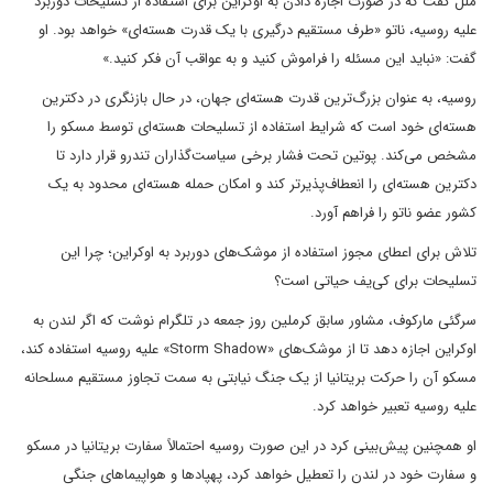
ملل گفت که در صورت اجازه دادن به اوکراین برای استفاده از تسلیحات دوربرد
علیه روسیه، ناتو «طرف مستقیم درگیری با یک قدرت هسته‌ای» خواهد بود. او
گفت: «نباید این مسئله را فراموش کنید و به عواقب آن فکر کنید.»
روسیه، به عنوان بزرگ‌ترین قدرت هسته‌ای جهان، در حال بازنگری در دکترین
هسته‌ای خود است که شرایط استفاده از تسلیحات هسته‌ای توسط مسکو را
مشخص می‌کند. پوتین تحت فشار برخی سیاست‌گذاران تندرو قرار دارد تا
دکترین هسته‌ای را انعطاف‌پذیرتر کند و امکان حمله هسته‌ای محدود به یک
کشور عضو ناتو را فراهم آورد.
تلاش برای اعطای مجوز استفاده از موشک‌های دوربرد به اوکراین؛ چرا این
تسلیحات برای کی‌یف حیاتی است؟
سرگئی مارکوف، مشاور سابق کرملین روز جمعه در تلگرام نوشت که اگر لندن به
اوکراین اجازه دهد تا از موشک‌های «Storm Shadow» علیه روسیه استفاده کند،
مسکو آن را حرکت بریتانیا از یک جنگ نیابتی به سمت تجاوز مستقیم مسلحانه
علیه روسیه تعبیر خواهد کرد.
او همچنین پیش‌بینی کرد در این صورت روسیه احتمالاً سفارت بریتانیا در مسکو
و سفارت خود در لندن را تعطیل خواهد کرد، پهپادها و هواپیماهای جنگی