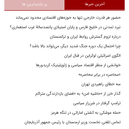
آخرین خبرها
پر بازدیدترین ها
حضور هر قدرت خارجی تنها به حوزه‌های اقتصادی محدود نمی‌ماند
نبرد تمدنی در خلیج فارس و پایان استیلای پانصدسالۀ غرب استعماری؟
درباره لزوم گسترش روابط ایران و ترکمنستان
چرا احتمال یک دوره جنگ شدید دیگر، می‌تواند بالا باشد؟
الگوی اسرائیلی اوکراین در قبال ایران
خوانشی از منظر اقتصاد سیاسی و ژئوپلیتیک کریدورها
«محاصره در برابر محاصره»
سه خطای راهبردی تهران
گذار خزر از «حاشیه امن» به «فضای بازدارندگی متراکم
ترامپ گرفتار در شن‌زار سیاسی
حمله موشکی به کشتی اماراتی در تنگه هرمز
تماس تلفنی نخست وزیر ارمنستان با رئیس جمهور آذربایجان