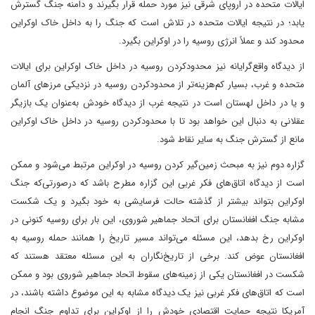
ایالات متحده در اروپای شرقی نیز مورد حمله قرار بگیرند و دامنه جنگ گسترش
یابد؛ در نتیجه ایالات متحده در تلاش است که جنگ را به داخل خاک اوکراین
محدود کند و عملاً انرژی روسیه را در اوکراین بگیرد.
از دیدگاه واقع‌گرایانه نیز محدودکردن روسیه در داخل خاک اوکراین برای ایالات
متحده و غرب، بسیار کم‌هزینه‌تر از محدودکردن روسیه در نزدیکی مرزهای آلمان
و یا در داخل لهستان است در نتیجه غرب از دیدگاه خودش به‌عنوان یک بازیگر
عقلانی به دنبال این خواهد بود تا با محدودکردن روسیه در داخل خاک اوکراین
مانع از گسترش جنگ به سایر نقاط شود.
گزاره دوم نیز به مبحث زمین‌گیر کردن روسیه در اوکراین مرتبط می‌شود و ممکن
است از دیدگاه اتاق‌های فکر غربی این گزاره مطرح باشد که درصورتی‌که جنگ
اوکراین بتواند بیشتر از گذشته حالت فرسایشی به خود بگیرد و یک شکست
مشابه جنگ افغانستان برای اتحاد جماهیر شوروی، این بار برای روسیه کنونی در
اوکراین رخ بدهد، این مسئله می‌تواند مسیر تاریخ را همانند حمله روسیه به
افغانستان عوض کند. برخی از تاریخ‌نگاران به این مسئله معتقد هستند که
شکست در افغانستان یکی از زمینه‌های سقوط اتحاد جماهیر شوروی بود و ممکن
است که اتاق‌های فکر غربی نیز یک دیدگاه مشابه به این موضوع داشته باشند، در
آمریکا نتیجه حمایت اقتصادی خودش را از اوکراین برای تداوم جنگ انجام