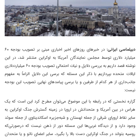
دیپلماسی ایرانی:
در خبرهای روزهای اخیر اخباری مبنی ‌بر تصویب بودجه ۶۰
میلیارد دلاری توسط مجلس نمایندگان آمریکا به اوکراین منتشر شد، در این
نوشته قصد داریم به بررسی دلایل و نیات احتمالی تصویب بودجه ۶۰ میلیارددلاری
ایالات متحده بپردازیم با ذکر این مسئله که برسی این دلایل الزاماً به مفهوم
جانب‌داری از هر کدام از طرفین و یا برسی پیامدهای نهایی تصویب این بودجه
نیست:
گزاره نخستی که در رابطه با این موضوع می‌توان مطرح کرد این است که یک
هراس در بین آمریکا و متحدانش در اروپا در زمینه گسترش جنگ اوکراین به
سایر نقاط اروپای شرقی از جمله لهستان و شبه‌جزیره اسکاندیناوی از جمله سوئد
وجود دارد و از دیدگاه غربی‌ها این مسئله دور از ذهن نیست که درصورتی‌که
روسیه بتواند در جنگ اوکراین دست بالا را بگیرد، سایر اعضای ناتو و یا متحدان