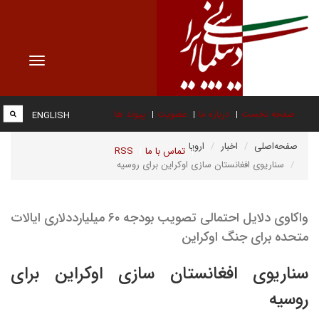
Toggle
vigation
صفحه نخست
درباره ما
عضویت
پیوند ها
ENGLISH
صفحه‌اصلی
اخبار
اروپا
تماس با ما
RSS
سناریوی افغانستان سازی اوکراین برای روسیه
واکاوی دلایل احتمالی تصویب بودجه ۶۰ میلیارددلاری ایالات
متحده برای جنگ اوکراین
سناریوی افغانستان سازی اوکراین برای
روسیه