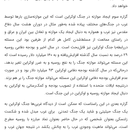
خواهد داد.
گزاره سوم ایجاد موازنه در جنگ اوکراین است که این موازنه‌سازی بارها توسط
غرب در جنگ‌های مختلف پیاده شده به‌طور مثال در دوران هشت سال دفاع
مقدس نیز غرب و همواره به دنبال ایجاد یک موازنه و تعادل بین ایران و عراق و
در راستای ممانعت از مسلط‌شدن کامل هر کدام از طرفین بود این مسئله
دررابطه‌با جنگ اوکراین نیز قابل‌بحث است. در سال اخیر و بودجه دفاعی روسیه
۲۹ درصد به نسبت سال گذشته افزایش‌یافته و به ۱۴۰ میلیارد دلار رسیده است که
این مسئله می‌تواند موازنه جنگ را به نفع روسیه و به ضرر اوکراین تغیر بدهد،
درحالی‌که در سال گذشته بودجه دفاعی اوکراین ۹۳ میلیارد دلار بود و در صورت
عدم افزایش بودجه دفاعی اوکراین این مسئله می‌تواند موازنه جنگ را بر هم بزند.
درنتیجه ایالات متحده با استفاده از تصویب بودجه و کمک‌رسانی به اوکراین به
دنبال ایجاد موازنه روسیه و اوکراین در این جنگ است.
گزاره بعدی در این راستاست که ممکن است از دیدگاه غربی‌ها جنگ اوکراین به
یک جنگ حیثیتی و شاید یک جنگ تمدنی برای غرب مبدل شده‌ و شکست
زلنسکی بعنوان شخصی که در حال حاضر بعنوان نماد مبارزه با روسیه مطرح
است، می‌تواند ماهیت وجودی غرب را به چالش بکشد در نتیجه جهان غرب و