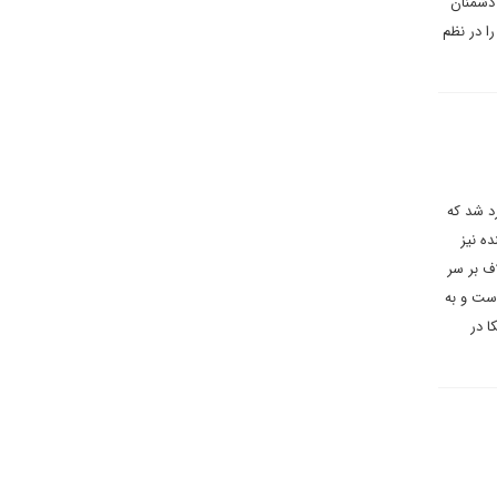
 دشمنان
ا در نظم
د شد که
ده نیز
اف بر سر
است و به
ا در