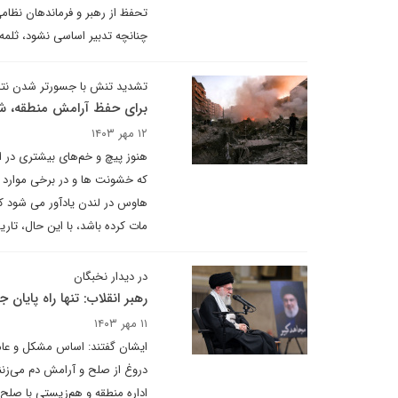
تحفظ از رهبر و فرماندهان نظا
چنانچه تدبیر اساسی نشود، ثلمه 
تشدید تنش با جسورتر شدن نتان
برای حفظ آرامش منطقه، شا
۱۲ مهر ۱۴۰۳
هنوز پیچ و خم‌های بیشتری در ای
که خشونت ها و در برخی موارد ج
هاوس در لندن یادآور می شود ک
مات کرده باشد، با این حال، تار
در دیدار نخبگان
رهبر انقلاب: تنها راه پایا
۱۱ مهر ۱۴۰۳
ایشان گفتند: اساس مشکل و عامل
دروغ از صلح و آرامش دم می‌زنند 
اداره منطقه و هم‌زیستی با صلح