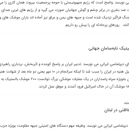
 نویسد: واضح است که رژیم صهیونیستی با حومه پرجمعیت بیروت همان کاری را می 
ایات ضد بشری در برابر چشم و گوش جهانیان صورت می گیرد و از رژیم های غربی صدای 
گ فراگیر نزدیک شده است و جبهه های یمن و عراق نیز آماده اند باران موشک های ویر
نند. روزهای پرحادثه ای را پیش رو داریم.
یتیک نابه‌سامان جهانی
رای دیپلماسی ایرانی می نویسد: تدبیر ایران بر پاسخ کوبنده و اثربخش، بردباری راهبرد
مرداد ۱۴۰۳، نیروهای مسلح ایران به‌ویژه سپاه پاسداران در یک عملیات موشکی بزرگ توانست ۲۰۰
ند
ظتی در لبنان
 دیپلماسی ایرانی می نویسد: وظیفه مهم دستگاه های امنیتی جبهه مقاومت بویژه حزب ال