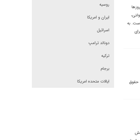
روسیه
وزها
ولتی،
ایران و امریکا
است. به
اسرائیل
رای
دونالد ترامپ
ترکیه
برجام
ایالات متحده امریکا
 حقوق
یش