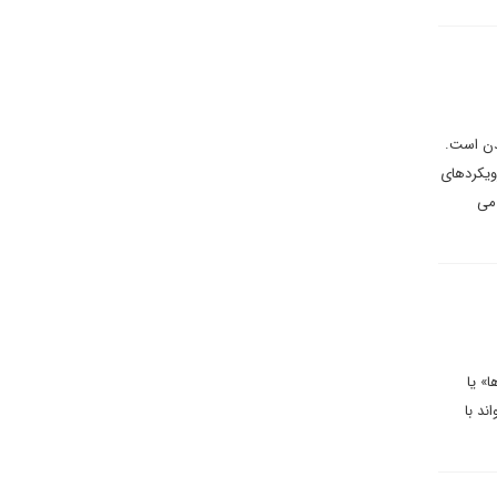
دن است.
ویکردهای
 می
«جنگ سایه‌ها» یا
د با