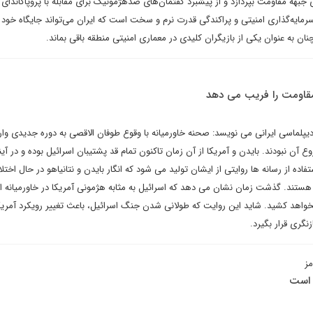
 جبهه مقاومت بپردازد و از پیشبرد گفتمان‌های ضدهژمونیک برای مقابله با پروپاگاندای
ه سرمایه‌گذاری امنیتی و پراکندگی قدرت نرم و سخت است که ایران می‌تواند جایگاه خود ر
ن به عنوان یکی از بازیگران کلیدی در معماری امنیتی منطقه باقی بماند.
 مقاومت را فریب می دهد
یپلماسی ایرانی می نویسد: صحنه خاورمیانه با وقوع طوفان الاقصی به دوره جدیدی وار
ع آن نبودند. بایدن و آمریکا از آن زمان تاکنون تمام قد پشتیبان اسرائیل بوده و در آین
تفاده از رسانه ها روایتی از ایشان تولید می شود که انگار بایدن و نتانیاهو در حال اختل
 هستند. گذشت زمان نشان می دهد که اسرائیل به مثابه هژمونی آمریکا در خاورمیانه 
واهد کشید. شاید این روایت که طولانی شدن جنگ اسرائیل، باعث تغییر رویکرد آمریک
زنگری قرار بگیرد.
مز
 است