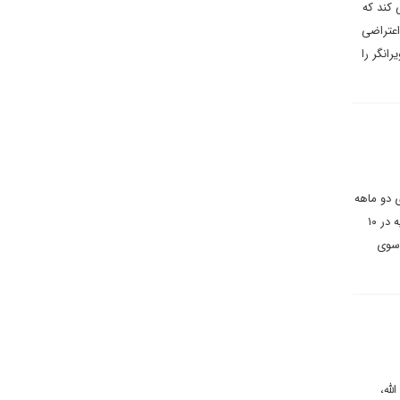
کند که
اعتراضی
انگر را
ی دو ماهه
برای پاسخ به عملیات ترور اسماعیل هنیه در ایران را سبب شد تا اینکه سرانجام در ۱۰ مهر یعنی دو ماه بعد از شهادت هنیه در ۱۰
 موشک بالستیک به سوی
له،