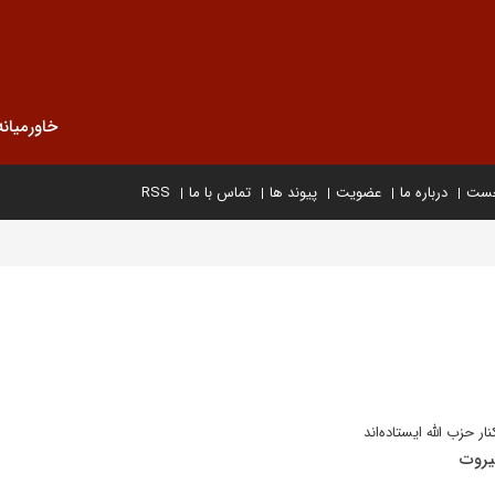
خاورمیانه
خست
درباره ما
عضویت
پیوند ها
تماس با ما
RSS
ر حزب الله ایستاده‌اند
یروت