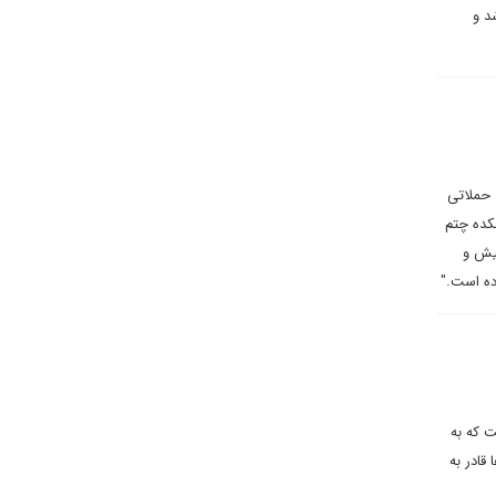
د و
 حملاتی
کده چتم
کیش و
ده است."
ت که به
قادر به