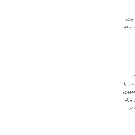
ه چشم
 رسانه
ر
شان با
جمهوری
 بزرگ
 در