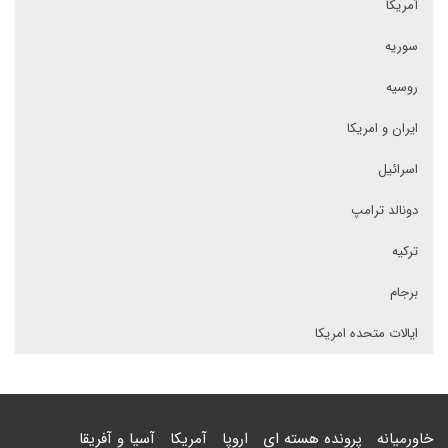
آمریکا
سوریه
روسیه
ایران و امریکا
اسرائیل
دونالد ترامپ
ترکیه
برجام
ایالات متحده امریکا
خاورمیانه
پرونده هسته ای
اروپا
آمریکا
آسیا و آفریقا