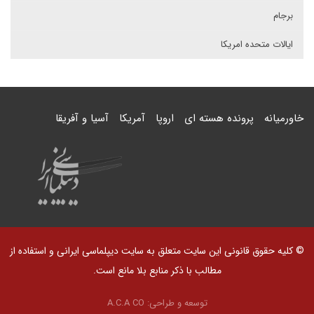
برجام
ایالات متحده امریکا
خاورمیانه
پرونده هسته ای
اروپا
آمریکا
آسیا و آفریقا
© کلیه حقوق قانونی این سایت متعلق به سایت دیپلماسی ایرانی و استفاده از
مطالب با ذکر منابع بلا مانع است.
توسعه و طراحی:
A.C.A CO