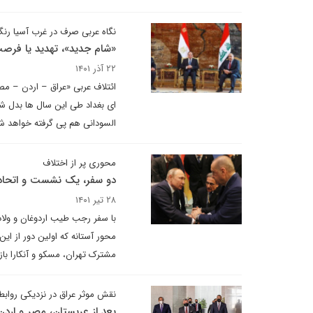
نگاه عربی صرف در غرب آسیا رن
«شام جدید»، تهدید یا فرص
۲۲ آذر ۱۴۰۱
ائتلاف عربی «عراق – اردن – م
ای بغداد طی این سال ها بدل ش
السودانی هم پی گرفته خواهد ش
محوری پر از اختلاف
دو سفر، یک نشست و اتحادی
۲۸ تیر ۱۴۰۱
با سفر رجب طیب اردوغان و ولا
محور آستانه که اولین دور از 
مشترک تهران، مسکو و آنکارا با
نقش موثر عراق در نزدیکی روابط
بعد از عربستان، مصر و اردن 