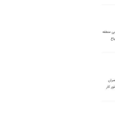
جی منطقه
اع
سران
ر کار