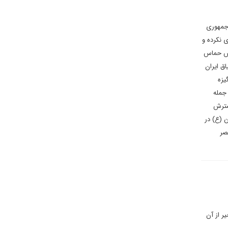
 جمهوری
ی نکرده و
بش حماس
اق ایران
یزه
 جمله
سترش
ن (ع) در
صر
ر از آن