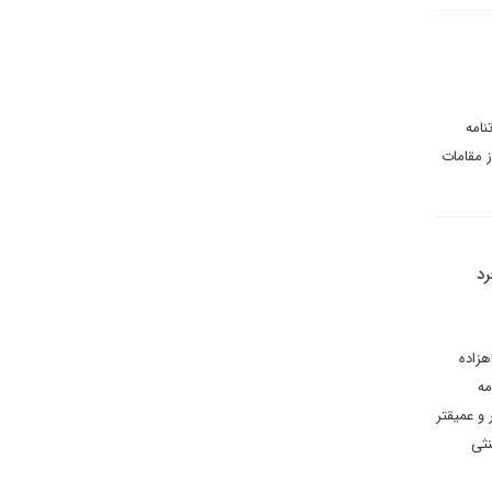
نامه
 مقامات
رد
هزاده
مه
و عمیقتر
نثی