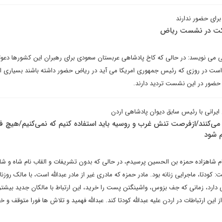
برای حضور ندارند
رکت در نشست ریاض
 می نویسد: در حالی که کاخ پادشاهی عربستان سعودی برای رهبران این کشورها دعوت
 است در روزی که رئیس جمهوری امریکا می آید در ریاض حضور داشته باشند بسیاری از
حضور در این نشست تردید دارند.
رانی با رئیس سابق دیوان پادشاهی اردن
 می‌کنند/ازفرصت تنش غرب و روسیه باید استفاده کنیم که نمی‌کنیم/هیچ ف
م شود
ناکام شاهزاده حمزه بن الحسین پرسیدم، در حالی که بدون تشریفات و القاب نام شاه و شا
: کودتا، ماجرایی زنانه بود. مادر حمزه که مادری غیر از مادر عبدالله است، با مالک روزنا
دارد، زمانی که جف بزوس، واشینگتن پست را خرید، این ارتباط با مالکان جدید بیشتر 
ز این ارتباطات در اردن علیه عبدالله کودتا کند. عبدالله فهمید و تلاش ها فورا متوقف و خ