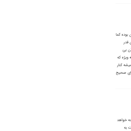
بوده کما
 قدر
آن بی
 ویژه که
یشه کنار
 های صحیح
ه خواهد
ت به