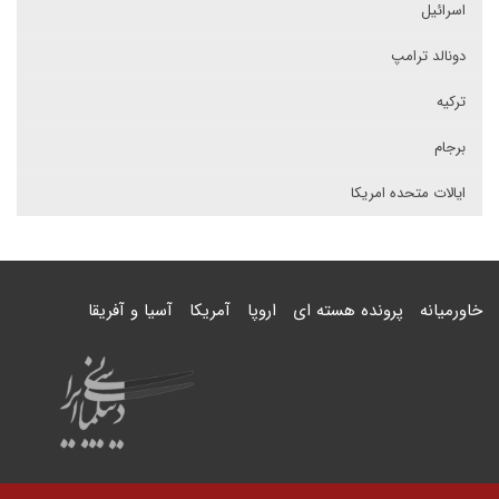
اسرائیل
دونالد ترامپ
ترکیه
برجام
ایالات متحده امریکا
خاورمیانه
پرونده هسته ای
اروپا
آمریکا
آسیا و آفریقا