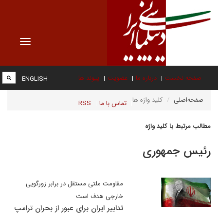
Toggle
vigation
صفحه نخست
درباره ما
عضویت
پیوند ها
ENGLISH
صفحه‌اصلی
کلید واژه ها
تماس با ما
RSS
مطالب مرتبط با کلید واژه
رئیس جمهوری
مقاومت ملتی مستقل در برابر زورگویی
خارجی هدف است
تدابیر ایران برای عبور از بحران ترامپ