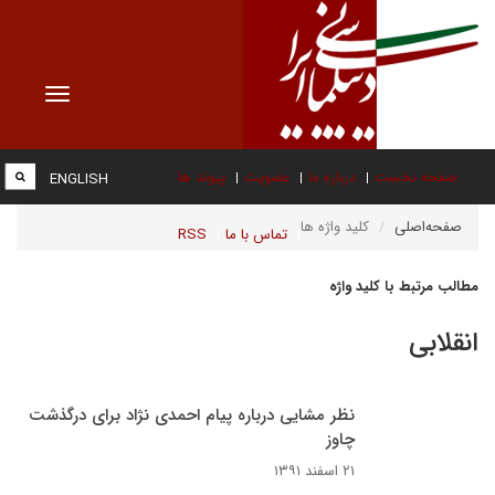
Toggle
vigation
صفحه نخست
درباره ما
عضویت
پیوند ها
ENGLISH
صفحه‌اصلی
کلید واژه ها
تماس با ما
RSS
مطالب مرتبط با کلید واژه
انقلابی
نظر مشایی درباره پیام احمدی نژاد برای درگذشت
چاوز
۲۱ اسفند ۱۳۹۱