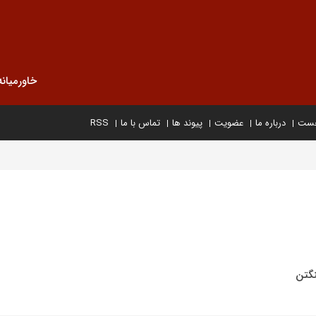
خاورمیانه
خست
درباره ما
عضویت
پیوند ها
تماس با ما
RSS
نگتن