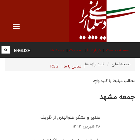
Toggle
vigation
صفحه نخست
درباره ما
عضویت
پیوند ها
ENGLISH
صفحه‌اصلی
کلید واژه ها
تماس با ما
RSS
مطالب مرتبط با کلید واژه
جمعه مشهد
تقدیر و تشکر علم‌الهدی از ظریف
۲۸ شهریور ۱۳۹۳