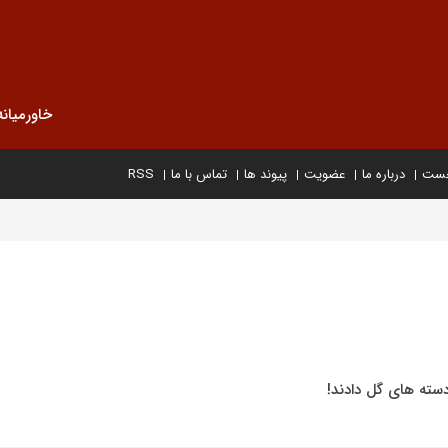
خاورمیانه
خست
درباره ما
عضویت
پیوند ها
تماس با ما
RSS
 دسته های گل دادند!