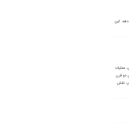
دهد. این
، عملیات
ی دو قرن
ور، نقش