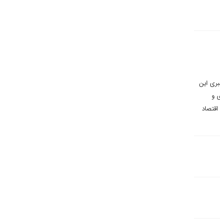
بری این
 و
اقتصاد