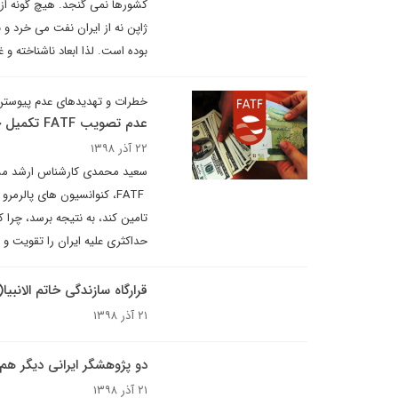
کشورها نمی گنجد. هیچ گونه از و
ژاپن نه از ایران نفت می خرد و ن
بوده است. لذا ابعاد ناشناخته و 
خطرات و تهدیدهای عدم پیوستن 
عدم تصویب FATF تکمیل حلقه تحریم های امریکاست/جلوی تکثیر بابک زنجانی ها را بگیریم
۲۲ آذر ۱۳۹۸
سعید محمدی کارشناس ارشد مسائ
FATF، کنوانسیون های پالر
تامین کند، به نتیجه برسد، چرا 
حداکثری علیه ایران را تقویت و 
قرارگاه سازندگی خاتم الانبی
۲۱ آذر ۱۳۹۸
دو پژوهشگر ایرانی دیگر هم 
۲۱ آذر ۱۳۹۸