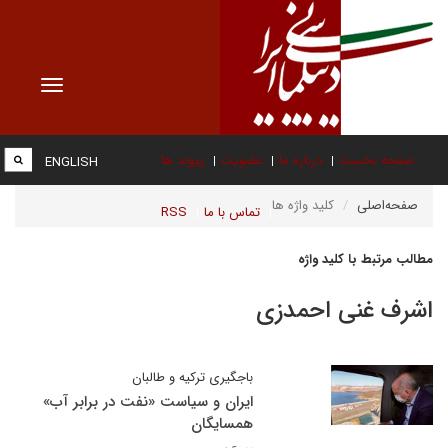
Toggle
vigation
صفحه نخست
درباره ما
عضویت
پیوند ها
ENGLISH
صفحه‌اصلی
کلید واژه ها
تماس با ما
RSS
مطالب مرتبط با کلید واژه
اشرف غنی احمدزی
باجگیری ترکیه و طالبان
ایران و سیاست «نفت در برابر آب»
همسایگان