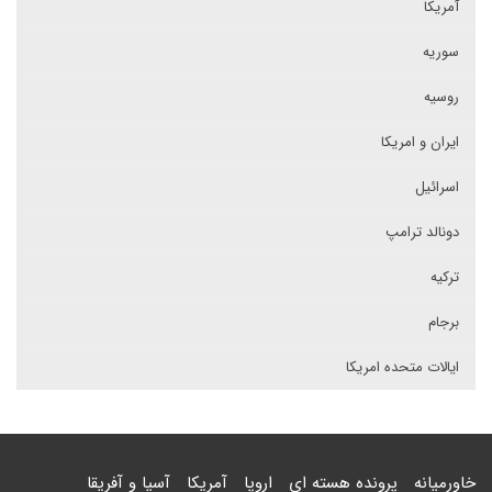
آمریکا
سوریه
روسیه
ایران و امریکا
اسرائیل
دونالد ترامپ
ترکیه
برجام
ایالات متحده امریکا
خاورمیانه
پرونده هسته ای
اروپا
آمریکا
آسیا و آفریقا