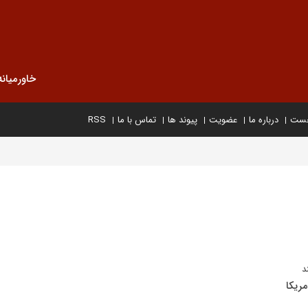
خاورمیانه
خست
درباره ما
عضویت
پیوند ها
تماس با ما
RSS
د
مریکا