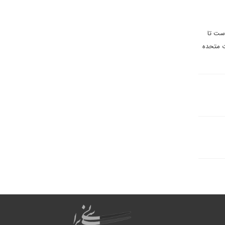
است تا
ت متحده