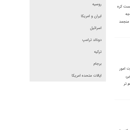
روسیه
یست کره
جه
ایران و امریکا
 منجمد
اسرائیل
دونالد ترامپ
ترکیه
برجام
ت امور
ایالات متحده امریکا
یی
 تر