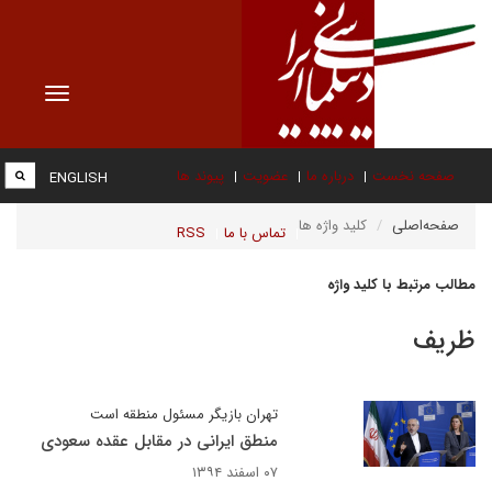
Toggle
vigation
صفحه نخست
درباره ما
عضویت
پیوند ها
ENGLISH
صفحه‌اصلی
کلید واژه ها
تماس با ما
RSS
مطالب مرتبط با کلید واژه
ظريف
تهران بازیگر مسئول منطقه است
منطق ایرانی در مقابل عقده سعودی
۰۷ اسفند ۱۳۹۴