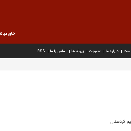
خاورمیانه
خست
درباره ما
عضویت
پیوند ها
تماس با ما
RSS
یم کردستان