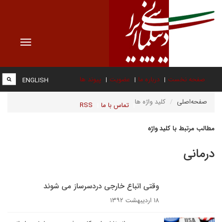
Toggle
vigation
صفحه نخست
درباره ما
عضویت
پیوند ها
ENGLISH
صفحه‌اصلی
کلید واژه ها
تماس با ما
RSS
مطالب مرتبط با کلید واژه
درمانی
وقتی اتباع خارجی دردسرساز می شوند
۱۸ اردیبهشت ۱۳۹۲