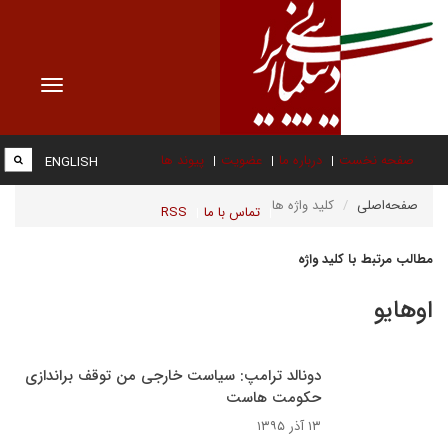
Toggle
vigation
صفحه نخست
درباره ما
عضویت
پیوند ها
ENGLISH
صفحه‌اصلی
کلید واژه ها
تماس با ما
RSS
مطالب مرتبط با کلید واژه
اوهایو
دونالد ترامپ: سیاست خارجی من توقف براندازی
حکومت هاست
۱۳ آذر ۱۳۹۵