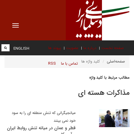
Toggle
vigation
صفحه نخست
درباره ما
عضویت
پیوند ها
ENGLISH
صفحه‌اصلی
کلید واژه ها
تماس با ما
RSS
مطالب مرتبط با کلید واژه
مذاکرات هسته ای
میانجیگرانی که تنش منطقه ای را به سود
خود نمی بینند
قطر و عمان در میانه تنش روابط ایران