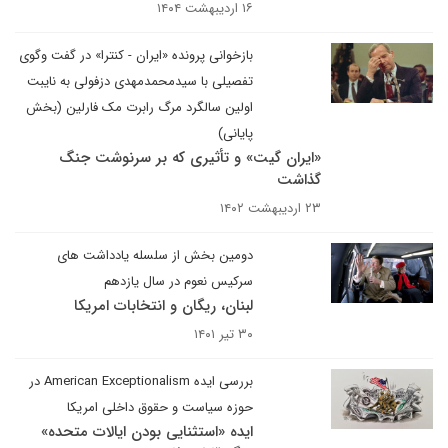
۱۶ اردیبهشت ۱۴۰۴
بازخوانی پرونده «ایران - کنترا» در گفت وگوی
تفصیلی با سیدمحمدمهدی دزفولی به نایبت
اولین سالگرد مرگ رابرت مک فارلین (بخش
پایانی)
«ایران گیت» و تأثیری که بر سرنوشت جنگ
گذاشت
۲۳ اردیبهشت ۱۴۰۲
دومین بخش از سلسله یادداشت های
سرکیس نعوم در سال یازدهم
لبنان، ریگان و انتخابات امریکا
۳۰ تیر ۱۴۰۱
بررسی ایده American Exceptionalism در
حوزه سیاست و حقوق داخلی امریکا
ایده «استثنایی بودن ایالات متحده»