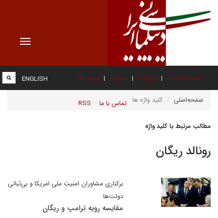
Toggle
vigation
صفحه نخست
درباره ما
عضویت
پیوند ها
ENGLISH
صفحه‌اصلی
کلید واژه ها
تماس با ما
RSS
مطالب مرتبط با کلید واژه
رونالد ریگان
برکناری مشاوران امنیت ملی امریکا و بی‌ثباتی
دولت‌ها
مقایسه رویه ترامپ و ریگان