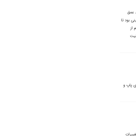
 عمق
ی بود تا
 از
لیت
ی پاپ و
غییرات