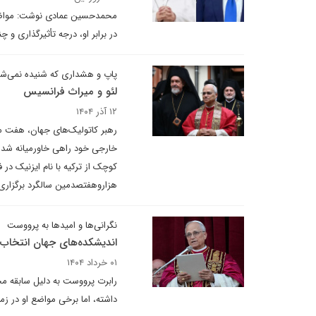
محمد‌حسین عمادی نوشت: مواضع 
در برابر او، درجه تأثیرگذاری و چ
پاپ و هشداری که شنیده نمی‌ش
لئو و میراث فرانسیس
۱۲ آذر ۱۴۰۴
رهبر کاتولیک‌های جهان، هفت ماه
خارجی خود راهی خاورمیانه شد.او
کوچک از ترکیه با نام ایزنیک در 
هزاروهفتصدمین سالگرد برگزاری 
نگرانی‌ها و امیدها به پرووست
اندیشکده‌های جهان انتخاب 
۰۱ خرداد ۱۴۰۴
رابرت پرووست به دلیل سابقه مح
داشته، اما برخی مواضع او در ز