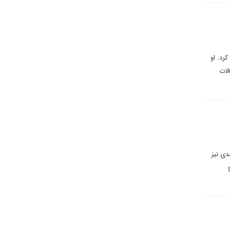
رد. او
لات
دی نیز