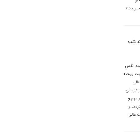
از
محبوبیت»
ه شده
ست. نفس
یت ریخته
عالی
و دوستی
 مهم و
ردها و
ت عالی