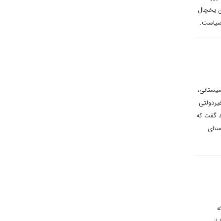
ن یخچال
سیاست.
سیستانی،
یردولتی
د گفت که
ستای
ه