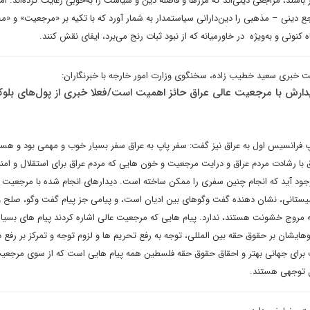
شند، مراجعی دینی‌اند که مرزها و فاصله دین و سیاست را به‌خوبی رعایت کرده‌اند. اما 
ع دینی – مذهبی را دین‌دارانی سیاستمدار به شمار آورد که با تکیه بر «مرجعیت» و «
ه کنونی و به‌ویژه در خاورمیانه که از نبود ثبات رنج می‌برد، ایفای نقش کنند.
ت خبری سعید خطیب زاده، سخنگوی وزارت امور خارجه با خبرنگاران:
دارش با مرجعیت عالی عراق حائز اهمیت است/فعلا خبری از پول‌های بلوک
پ فرانسیس اول به عراق نیز گفت: سفر پاپ به عراق سفر بسیار خوب و مهمی بود و ه
با رشادت مردم عراق و درایت مرجعیت و خون هایی که مردم عراق برای استقلال و امن
جود آید که انجام چنین سفری را ممکن ساخته است. دیدارهای انجام شده با مرجعیت 
یستانی، نشان دهنده گفت وگوهای بین ادیان است، و پیامی جز پیام گفت وگو، صلح 
ه مروج خشونت هستند، ندارد. پیام هایی که مرجعیت عالی اشاره کردند پیام های بسیار
یشان بر حقوق حقه بین المللی، توجه به رفع تحریم ها و لزوم توجه و تمرکز بر رفع د
ت برای جهانی بهتر و احقاق حقوق حقه فلسطین همه پیام هایی است که از سوی مرجعی
ل توجهی هستند.