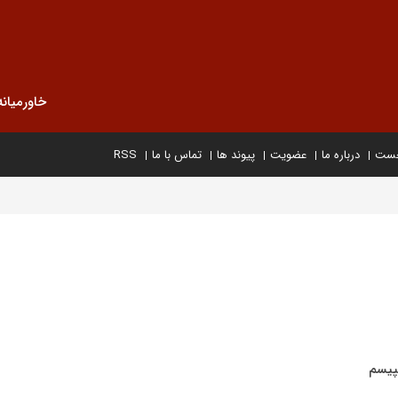
خاورمیانه
خست
درباره ما
عضویت
پیوند ها
تماس با ما
RSS
مپیسم