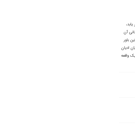
یابد،
انی آن
ن باور
ن ادیان
یک واقعه