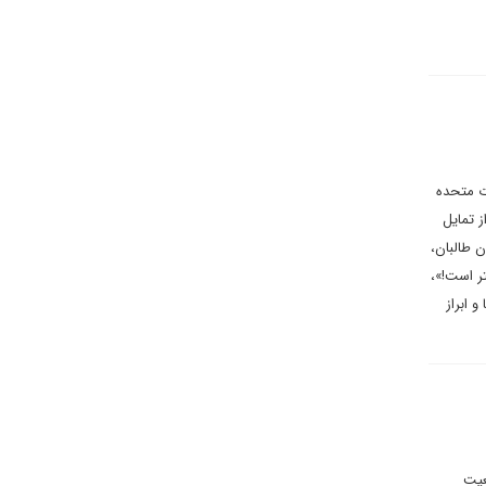
ت متحده
 تمایل
 طالبان،
تر است!»،
 ابراز
عیت