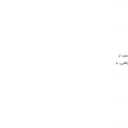
ید از
قی، با