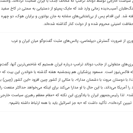
ان سیاست خارجی توسط دونالد ترامپ که مخالف جنگ با ایران صحبت کرده‌اند، وحشت‌
جنگ‌طلبان آسیب‌دیده زمانی وارد شد که مایک پمپئو از دستیابی به سمتی در کاخ سفید 
فته شد. این اقدام پس از بی‌اعتنایی‌های مشابه به جان بولتون و برایان هوک، دو چهره 
فاظت امنیتی محروم شده و از دولت کنار گذاشته شده‌اند.
هوری از ضرورت گسترش دیپلماسی، پالس‌های مثبت گفت‌وگو میان ایران و غرب
‌های متفاوتی از جانب دونالد ترامپ درباره ایران هستیم که شاخص‌ترین آنها، گفت‌
که فاکس‌نیوز است. مسعود پزشکیان هم پنجشنبه هفته گذشته با خواندن این بیت که 
با دوستان مروت با دشمنان مدارا»، با مثالی از کشور چین افزود «این کشور (چین) با 
 آمریکا می‌داند، با این حال با او مدارا می‌کند برای اینکه می‌خواهد حداکثر منفعت را 
شد». لذا رئیس‌جمهور ایران با یادآوری این‌ نکته که «مقام معظم رهبری سیاست خارجی ر
 کرده‌اند»، تأکید داشت که «به جز اسرائیل باید با همه ارتباط داشته باشیم».