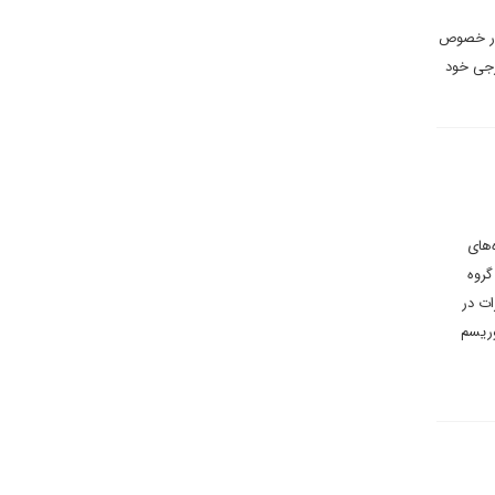
ا در خصوص
رجی خود
‌های
گروه
ت در
وریسم