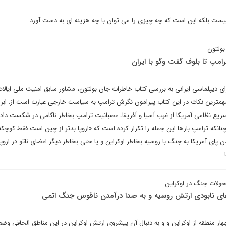
یست بلکه این است که چه چیزی را می توان با چه هزینه ای به دست آورد.
بولتون
امپ تا بلوف گفت وگو با ایران
ای دیپلماسی ایرانی به بررسی کتاب خاطرات جان بولتون، مشاور سابق امنیت ملی ایالا
مهمترین نکات در این کتاب پیرامون نگرش ترامپ به سیاست خارجی عبارت است از: ابراز
ع نظامی آمریکا از غرب آسیا و آفریقا، عصبانیت ترامپ بخاطر ناکامی در شکست دادن
 چنانکه ترامپ بارها این جمله را تکرار کرده است که «اروپا بدتر از چین است فقط کوچک
ی آمریکا به جنگ با روسیه بخاطر اوکراین و یا حتی بخاطر دیگر اعضای ناتو در اروپا و
.
تحولات جنگ در اوکراین
ادعای نابودی ارتش روسیه و به صدا درآمدن ناقوس جنگ اتمی
هار منطقه از اوکراین و و به دنبال آن پیشروی ارتش اوکراین در این مناطق الحاقی وض