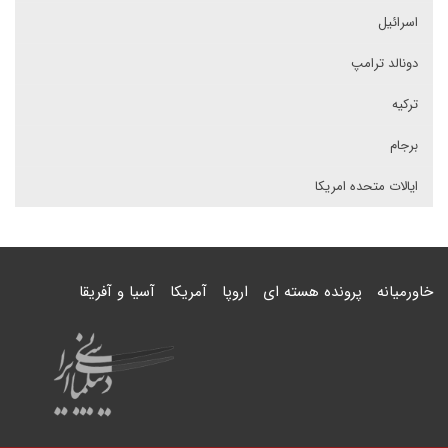
اسرائیل
دونالد ترامپ
ترکیه
برجام
ایالات متحده امریکا
خاورمیانه
پرونده هسته ای
اروپا
آمریکا
آسیا و آفریقا