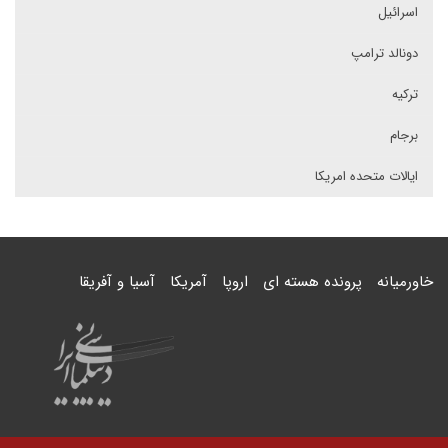
اسرائیل
دونالد ترامپ
ترکیه
برجام
ایالات متحده امریکا
خاورمیانه
پرونده هسته ای
اروپا
آمریکا
آسیا و آفریقا