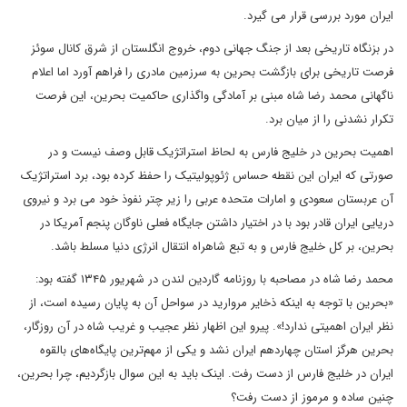
ایران مورد بررسی قرار می گیرد.
در بزنگاه تاریخی بعد از جنگ جهانی دوم، خروج انگلستان از شرق کانال سوئز
فرصت تاریخی برای بازگشت بحرین به سرزمین مادری را فراهم آورد اما اعلام
ناگهانی محمد رضا شاه مبنی بر آمادگی واگذاری حاکمیت بحرین، این فرصت
تکرار نشدنی را از میان برد.
اهمیت بحرین در خلیج فارس به لحاظ استراتژیک قابل وصف نیست و در
صورتی که ایران این نقطه حساس ژئوپولیتیک را حفظ کرده بود، برد استراتژیک
آن عربستان سعودی و امارات متحده عربی را زیر چتر نفوذ خود می برد و نیروی
دریایی ایران قادر بود با در اختیار داشتن جایگاه فعلی ناوگان پنجم آمریکا در
بحرین، بر کل خلیج فارس و به تبع شاهراه انتقال انرژی دنیا مسلط باشد.
محمد رضا شاه در مصاحبه با روزنامه گاردین لندن در شهریور ۱۳۴۵ گفته‌ بود:
«بحرین با توجه به اینکه ذخایر مروارید در سواحل آن به پایان رسیده ‌است، از
نظر ایران اهمیتی ندارد!». پیرو این اظهار نظر عجیب و غریب شاه در آن روزگار،
بحرین هرگز استان چهاردهم ایران نشد و یکی از مهم‌ترین پایگاه‌های بالقوه
ایران در خلیج فارس از دست رفت. اینک باید به این سوال بازگردیم، چرا بحرین،
چنین ساده و مرموز از دست رفت؟