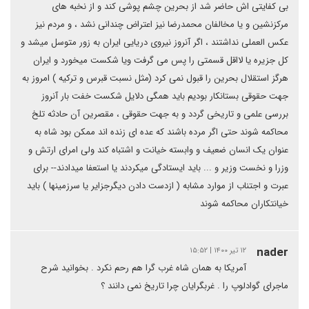
بی کفایتی اش حاضر شد از بحرین چشم پوشی کند و از نخبه های
مرکزنشین و یا مخالفان محمدرضا نیز اعتراض چندانی نشد ، و مردم نیز
عکس العملی نداشتند ، اگر آنروز نیروی دریایی ایران به زور متوسل میشد و
کل جزیره یا لااقل قسمتی را پس می گرفت ویا شکست میخورد و ایران
هرگز استقلال بحرین را قبول نمی کرد (مثل نسبت قبرس و ترکیه ) امروز به
جهت حقوقی بستانکار بودیم باید همگی دلایل شکست خفت بار آنروز
بررسی علمی و تاریخی گردد و به جهت حقوقی ، مقصرین آن حادثه تلخ
محاکمه شوند حتی اگر مرده باشند که عده ای زنده اند ممکن بود شاه به
عنوان یک انسان ضعیف و وابسته خیانت و اشتباه کند ولی امرای ارتش و
وزرا و نخست وزیر و ... باید ایستادگی میکردند یا استعفا میدادند-- برای
عبرت و اجتناب از موارد مشابه ( ازدست دادن دیگرجزایر یا سرزمینها ) باید
خیانتکاران محاکمه شوند
nader
۱۲ تیر ۱۴۰۰ | ۱۵:۵۲
آمریکا به همان شاه غرب گرا هم رحم نکرد . بخوانید شرح
ماجرای گوادلوپ را . غربگرایان چرا تاریخ نمی دانند ؟