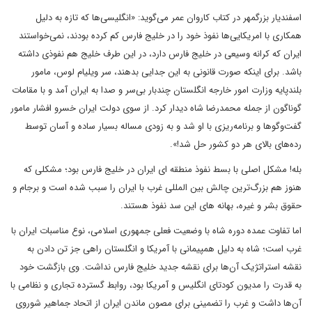
اسفندیار بزرگمهر در کتاب کاروان عمر می‌گوید: «انگلیسی‌ها که تازه به دلیل
همکاری با امریکایی‌ها نفوذ خود را در خلیج فارس کم کرده بودند، نمی‌خواستند
ایران که کرانه وسیعی در خلیج فارس دارد، در این طرف خلیج هم نفوذی داشته
باشد. برای اینکه صورت قانونی به این جدایی بدهند، سر ویلیام لوس، مامور
بلندپایه وزارت امور خارجه انگلستان چندبار بی‌سر و صدا به ایران آمد و با مقامات
گوناگون از جمله محمدرضا شاه دیدار کرد. از سوی دولت ایران خسرو افشار مامور
گفت‌وگوها و برنامه‌ریزی با او شد و به زودی مساله بسیار ساده و آسان توسط
رده‌های بالای هر دو کشور حل شد!».
بله! مشکل اصلی با بسط نفوذ منطقه ای ایران در خلیج فارس بود؛ مشکلی که
هنوز هم بزرگ‌ترین چالش بین المللی غرب با ایران را سبب شده است و برجام و
حقوق بشر و غیره، بهانه های این سد نفوذ هستند.
اما تفاوت عمده دوره شاه با وضعیت فعلی جمهوری اسلامی، نوع مناسبات ایران با
غرب است؛ شاه به دلیل همپیمانی با آمریکا و انگلستان راهی جز تن دادن به
نقشه استراتژیک آن‌ها برای نقشه جدید خلیج فارس نداشت. وی بازگشت خود
به قدرت را مدیون کودتای انگلیس و آمریکا بود، روابط گسترده تجاری و نظامی با
آن‌ها داشت و غرب را تضمینی برای مصون ماندن ایران از اتحاد جماهیر شوروی