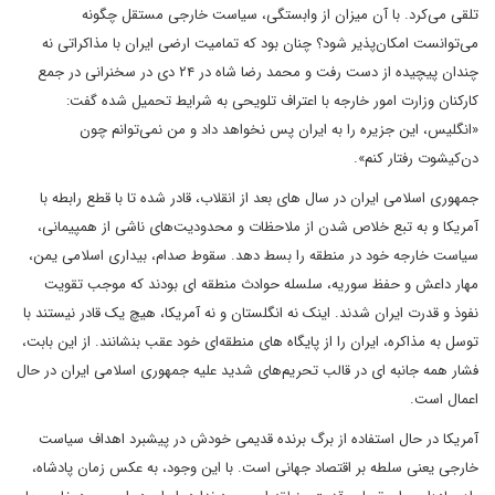
تلقی می‌کرد. با آن میزان از وابستگی، سیاست خارجی مستقل چگونه
می‌توانست امکان‌پذیر شود؟ چنان بود که تمامیت ارضی ایران با مذاکراتی نه
چندان پیچیده از دست رفت و محمد رضا شاه در ۲۴ دی در سخنرانی در جمع
کارکنان وزارت امور خارجه با اعتراف تلویحی به شرایط تحمیل شده گفت:
«انگلیس، این جزیره را به ایران پس نخواهد داد و من نمی‌توانم چون
دن‌کیشوت رفتار کنم».
جمهوری اسلامی ایران در سال های بعد از انقلاب، قادر شده تا با قطع رابطه با
آمریکا و به تبع خلاص شدن از ملاحظات و محدودیت‌های ناشی از همپیمانی،
سیاست خارجه خود در منطقه را بسط دهد. سقوط صدام، بیداری اسلامی یمن،
مهار داعش و حفظ سوریه، سلسله حوادث منطقه ای بودند که موجب تقویت
نفوذ و قدرت ایران شدند. اینک نه انگلستان و نه آمریکا، هیچ یک قادر نیستند با
توسل به مذاکره، ایران را از پایگاه های منطقه‌ای خود عقب بنشانند. از این بابت،
فشار همه جانبه ای در قالب تحریم‌های شدید علیه جمهوری اسلامی ایران در حال
اعمال است.
آمریکا در حال استفاده از برگ برنده قدیمی خودش در پیشبرد اهداف سیاست
خارجی یعنی سلطه بر اقتصاد جهانی است. با این وجود، به عکس زمان پادشاه،