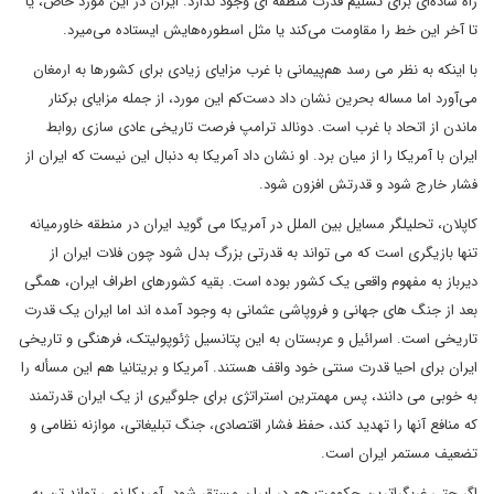
راه ساده‌ای برای تسلیم قدرت منطقه ای وجود ندارد. ایران در این مورد خاص، یا
تا آخر این خط را مقاومت می‌کند یا مثل اسطوره‌هایش ایستاده می‌میرد.
با اینکه به نظر می رسد هم‌پیمانی با غرب مزایای زیادی برای کشورها به ارمغان
می‌آورد اما مساله بحرین نشان داد دست‌کم این مورد، از جمله مزایای برکنار
ماندن از اتحاد با غرب است. دونالد ترامپ فرصت تاریخی عادی سازی روابط
ایران با آمریکا را از میان برد. او نشان داد آمریکا به دنبال این نیست که ایران از
فشار خارج شود و قدرتش افزون شود.
کاپلان، تحلیلگر مسایل بین الملل در آمریکا می گوید ایران در منطقه خاورمیانه
تنها بازیگری است که می تواند به قدرتی بزرگ بدل شود چون فلات ایران از
دیرباز به مفهوم واقعی یک کشور بوده است. بقیه کشورهای اطراف ایران، همگی
بعد از جنگ های جهانی و فروپاشی عثمانی به وجود آمده اند اما ایران یک قدرت
تاریخی است. اسرائیل و عربستان به این پتانسیل ژئوپولیتک، فرهنگی و تاریخی
ایران برای احیا قدرت سنتی خود واقف هستند. آمریکا و بریتانیا هم این مسأله را
به خوبی می دانند، پس مهمترین استراتژی برای جلوگیری از یک ایران قدرتمند
که منافع آنها را تهدید کند، حفظ فشار اقتصادی، جنگ تبلیغاتی، موازنه نظامی و
تضعیف مستمر ایران است.
اگر حتی غربگراترین حکومت هم در ایران مستقر شود، آمریکا نمی تواند تن به