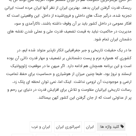
ریسک قدرت گرفتن ایران بدهد. بهترین ایران از نظر آنها ایران مرده است؛ ایرانی
تجزیه شده، درگیر جنگ های داخلی و فروپاشیده از داخل. این واقعیتی است که
افکار عمومی در داخل کشور باید بر آن وقوف داشته باشند، ناکارآمدی و سوء
مدیریت در حاکمیت نباید به قیمت تضعیف قدرت ملی و عملی شدن نقشه های
دشمنان ایران تمام شود.
ما در یک حقیقت تاریخی و جبر جغرافیایی انکار ناپذیر متولد شده ایم، در
کشوری که همواره عزم و پست دشمنانش بر تضعیف و مهار قدرت ذاتی آن بوده
است و این برنامه همچنان هم ادامه دارد. اگر میهن ما در موقعیت ژئوپولتیک
ایسلند و نروژ بود، طبعا چنین میزان از هوشیاری و حساسیت برای حفظ تمامیت
ارضی و موجودیت آن لزومی نداشت. اینک اما، نمی توان لحظه ای پلک زد،
رسالت تاریخی ایرانیان مقاومت و تلاش برای افزایش قدرت در دنیای بی رحم و
پر از عداوتی است که از جان گرفتن این کشور کهن بیمناکند.
کلید واژه ها:
ایران
امپراتوری ایران
ایران و غرب