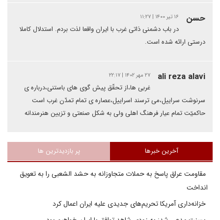
حسن
۱۶ تیر ۱۴۰۰ | ۱۱:۲۷
در باب دشمنی ذاتی غرب با ایران واقعا لذت بردم. استدلال کاملا
درستی ارائه شده است.
ali reza alavi
۲۷ مهر ۱۴۰۲ | ۲۲:۱۷
غربی ها،از تحقّق پیش گوی های باستنی،درباره ی
سرنوشت سراییل،می ترسند اسراییل،عصاره ی تمام تمدّن غرب است
حاکمیّت تمام عیار فرهنگ اهلی ولی به شکل صنعتی و تزیین هنرمندانه
آخرین خبرها
پر بازدیدترین ها
مقاومت عراق پاسخ به حملات متجاوزانه به حشد الشعبی را به تعویق
انداخت
خزانه‌داری آمریکا تحریم‌های جدیدی علیه ایران اعمال کرد
بسنت مدعی شد: به زودی شاهد توافق با ایران خواهیم بود