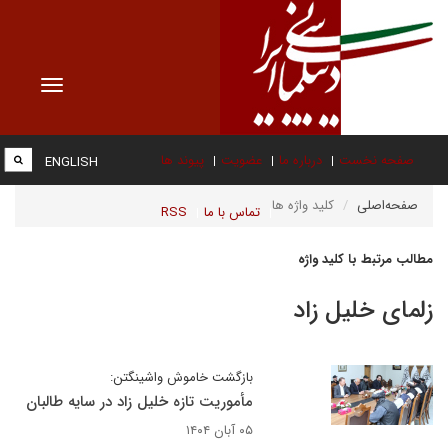
Toggle
vigation
صفحه نخست
درباره ما
عضویت
پیوند ها
ENGLISH
صفحه‌اصلی
کلید واژه ها
تماس با ما
RSS
مطالب مرتبط با کلید واژه
زلمای خلیل زاد
بازگشت خاموش واشینگتن:
مأموریت تازه خلیل زاد در سایه طالبان
۰۵ آبان ۱۴۰۴